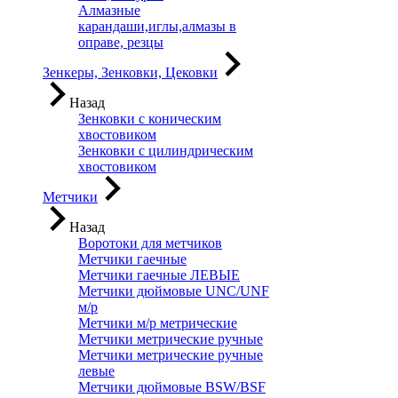
Алмазные
карандаши,иглы,алмазы в
оправе, резцы
Зенкеры, Зенковки, Цековки
Назад
Зенковки с коническим
хвостовиком
Зенковки с цилиндрическим
хвостовиком
Метчики
Назад
Воротоки для метчиков
Метчики гаечные
Метчики гаечные ЛЕВЫЕ
Метчики дюймовые UNC/UNF
м/р
Метчики м/р метрические
Метчики метрические ручные
Метчики метрические ручные
левые
Метчики дюймовые BSW/BSF