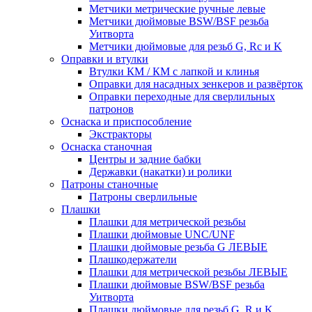
Метчики метрические ручные левые
Метчики дюймовые BSW/BSF резьба
Уитворта
Метчики дюймовые для резьб G, Rc и K
Оправки и втулки
Втулки КМ / КМ с лапкой и клинья
Оправки для насадных зенкеров и развёрток
Оправки переходные для сверлильных
патронов
Оснаска и приспособление
Экстракторы
Оснаска станочная
Центры и задние бабки
Державки (накатки) и ролики
Патроны станочные
Патроны сверлильные
Плашки
Плашки для метрической резьбы
Плашки дюймовые UNC/UNF
Плашки дюймовые резьба G ЛЕВЫЕ
Плашкодержатели
Плашки для метрической резьбы ЛЕВЫЕ
Плашки дюймовые BSW/BSF резьба
Уитворта
Плашки дюймовые для резьб G, R и K