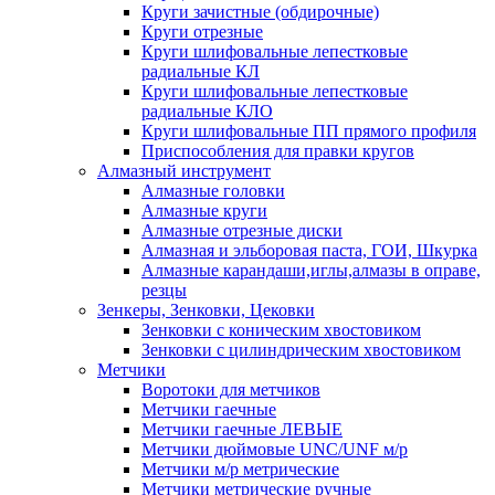
Круги зачистные (обдирочные)
Круги отрезные
Круги шлифовальные лепестковые
радиальные КЛ
Круги шлифовальные лепестковые
радиальные КЛО
Круги шлифовальные ПП прямого профиля
Приспособления для правки кругов
Алмазный инструмент
Алмазные головки
Алмазные круги
Алмазные отрезные диски
Алмазная и эльборовая паста, ГОИ, Шкурка
Алмазные карандаши,иглы,алмазы в оправе,
резцы
Зенкеры, Зенковки, Цековки
Зенковки с коническим хвостовиком
Зенковки с цилиндрическим хвостовиком
Метчики
Воротоки для метчиков
Метчики гаечные
Метчики гаечные ЛЕВЫЕ
Метчики дюймовые UNC/UNF м/р
Метчики м/р метрические
Метчики метрические ручные