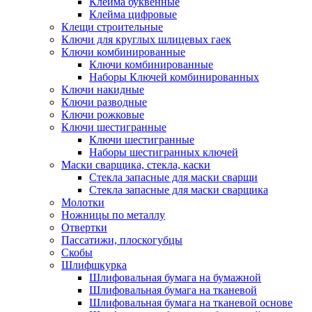
Клейма буквенные
Клейма цифровые
Клещи строительные
Ключи для круглых шлицевых гаек
Ключи комбинированные
Ключи комбинированные
Наборы Ключей комбинированных
Ключи накидные
Ключи разводные
Ключи рожковые
Ключи шестигранные
Ключи шестигранные
Наборы шестигранных ключей
Маски сварщика, стекла, каски
Стекла запасные для маски сварщи
Стекла запасные для маски сварщика
Молотки
Ножницы по металлу
Отвертки
Пассатижи, плоскогубцы
Скобы
Шлифшкурка
Шлифовальная бумага на бумажной
Шлифовальная бумага на тканевой
Шлифовальная бумага на тканевой основе