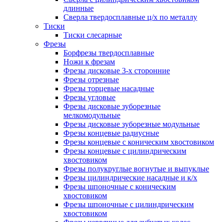
длинные
Сверла твердосплавные ц/х по металлу
Тиски
Тиски слесарные
Фрезы
Борфрезы твердосплавные
Ножи к фрезам
Фрезы дисковые 3-х сторонние
Фрезы отрезные
Фрезы торцевые насадные
Фрезы угловые
Фрезы дисковые зуборезные
мелкомодульные
Фрезы дисковые зуборезные модульные
Фрезы концевые радиусные
Фрезы концевые с коническим хвостовиком
Фрезы концевые с цилиндрическим
хвостовиком
Фрезы полукруглые вогнутые и выпуклые
Фрезы цилиндрические насадные и к/х
Фрезы шпоночные с коническим
хвостовиком
Фрезы шпоночные с цилиндрическим
хвостовиком