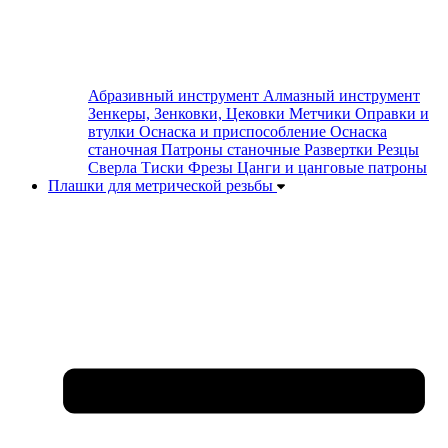
Абразивный инструмент
Алмазный инструмент
Зенкеры, Зенковки, Цековки
Метчики
Оправки и
втулки
Оснаска и приспособление
Оснаска
станочная
Патроны станочные
Развертки
Резцы
Сверла
Тиски
Фрезы
Цанги и цанговые патроны
Плашки для метрической резьбы