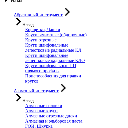
Назад
Абразивный инструмент
Назад
Корщетки, Чашки
Круги зачистные (обдирочные)
Круги отрезные
Круги шлифовальные
лепестковые радиальные КЛ
Круги шлифовальные
лепестковые радиальные КЛО
Круги шлифовальные ПП
прямого профиля
Приспособления для правки
кругов
Алмазный инструмент
Назад
Алмазные головки
Алмазные круги
Алмазные отрезные диски
Алмазная и эльборовая паста,
ГОИ, Шкурка