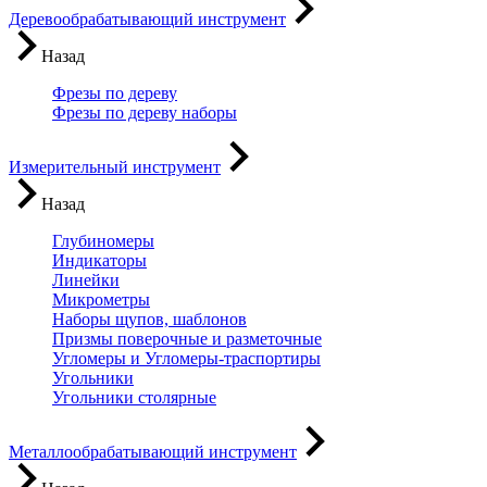
Деревообрабатывающий инструмент
Назад
Фрезы по дереву
Фрезы по дереву наборы
Измерительный инструмент
Назад
Глубиномеры
Индикаторы
Линейки
Микрометры
Наборы щупов, шаблонов
Призмы поверочные и разметочные
Угломеры и Угломеры-траспортиры
Угольники
Угольники столярные
Металлообрабатывающий инструмент