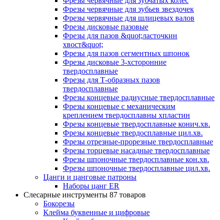
Фрезы червячные для зубчатых колес
Фрезы червячные для зубьев звездочек
Фрезы червячные для шлицевых валов
Фрезы дисковые пазовые
Фрезы для пазов &quot;ласточкин
хвост&quot;
Фрезы для пазов сегментных шпонок
Фрезы дисковые 3-хсторонние
твердосплавные
Фрезы для Т-образных пазов
твердосплавные
Фрезы концевые радиусные твердосплавные
Фрезы концевые с механическим
креплением твердосплавны хпластин
Фрезы концевые твердосплавные конич.хв.
Фрезы концевые твердосплавные цил.хв.
Фрезы отрезные-прорезные твердосплавные
Фрезы торцевые насадные твердосплавные
Фрезы шпоночные твердосплавные кон.хв.
Фрезы шпоночные твердосплавные цил.хв.
Цанги и цанговые патроны
Наборы цанг ER
Слесарные инструменты
87 товаров
Бокорезы
Клейма буквенные и цифровые