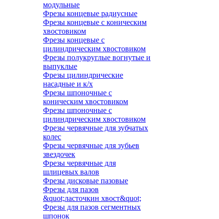
модульные
Фрезы концевые радиусные
Фрезы концевые с коническим
хвостовиком
Фрезы концевые с
цилиндрическим хвостовиком
Фрезы полукруглые вогнутые и
выпуклые
Фрезы цилиндрические
насадные и к/х
Фрезы шпоночные с
коническим хвостовиком
Фрезы шпоночные с
цилиндрическим хвостовиком
Фрезы червячные для зубчатых
колес
Фрезы червячные для зубьев
звездочек
Фрезы червячные для
шлицевых валов
Фрезы дисковые пазовые
Фрезы для пазов
&quot;ласточкин хвост&quot;
Фрезы для пазов сегментных
шпонок