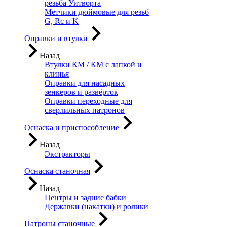
резьба Уитворта
Метчики дюймовые для резьб
G, Rc и K
Оправки и втулки
Назад
Втулки КМ / КМ с лапкой и
клинья
Оправки для насадных
зенкеров и развёрток
Оправки переходные для
сверлильных патронов
Оснаска и приспособление
Назад
Экстракторы
Оснаска станочная
Назад
Центры и задние бабки
Державки (накатки) и ролики
Патроны станочные