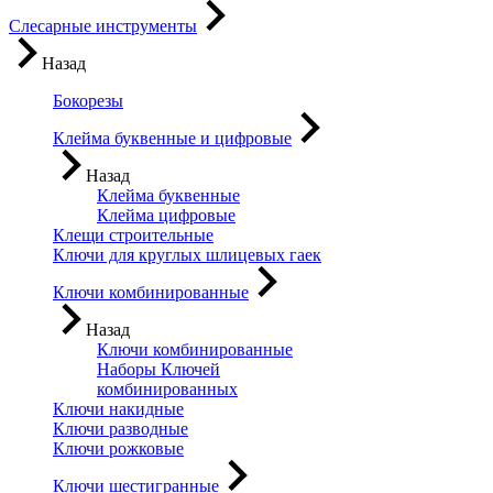
Слесарные инструменты
Назад
Бокорезы
Клейма буквенные и цифровые
Назад
Клейма буквенные
Клейма цифровые
Клещи строительные
Ключи для круглых шлицевых гаек
Ключи комбинированные
Назад
Ключи комбинированные
Наборы Ключей
комбинированных
Ключи накидные
Ключи разводные
Ключи рожковые
Ключи шестигранные