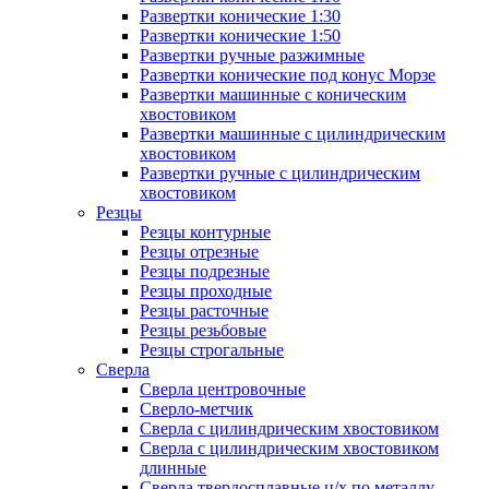
Развертки конические 1:30
Развертки конические 1:50
Развертки ручные разжимные
Развертки конические под конус Морзе
Развертки машинные с коническим
хвостовиком
Развертки машинные с цилиндрическим
хвостовиком
Развертки ручные с цилиндрическим
хвостовиком
Резцы
Резцы контурные
Резцы отрезные
Резцы подрезные
Резцы проходные
Резцы расточные
Резцы резьбовые
Резцы строгальные
Сверла
Сверла центровочные
Сверло-метчик
Сверла с цилиндрическим хвостовиком
Сверла с цилиндрическим хвостовиком
длинные
Сверла твердосплавные ц/х по металлу