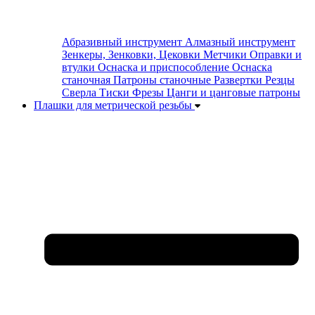
Абразивный инструмент
Алмазный инструмент
Зенкеры, Зенковки, Цековки
Метчики
Оправки и
втулки
Оснаска и приспособление
Оснаска
станочная
Патроны станочные
Развертки
Резцы
Сверла
Тиски
Фрезы
Цанги и цанговые патроны
Плашки для метрической резьбы