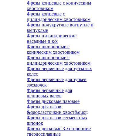
Фрезы концевые с коническим
хвостовиком
Фрезы концевые с
цилиндрическим хвостовиком
Фрезы полукруглые вогнутые и
выпуклые
Фрезы цилиндрические
насадные и к/х
Фрезы шпоночные с
коническим хвостовиком
Фрезы шпоночные с
цилиндрическим хвостовиком
Фрезы червячные для зубчатых
колес
Фрезы червячные для зубьев
звездочек
Фрезы червячные для
шлицевых валов
Фрезы дисковые пазовые
Фрезы для пазов
&quot;ласточкин хвост&quot;
Фрезы для пазов сегментных
шпонок
Фрезы дисковые 3-хсторонние
твердосплавные