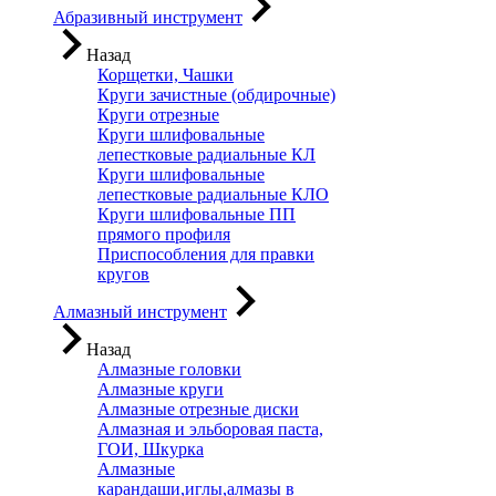
Абразивный инструмент
Назад
Корщетки, Чашки
Круги зачистные (обдирочные)
Круги отрезные
Круги шлифовальные
лепестковые радиальные КЛ
Круги шлифовальные
лепестковые радиальные КЛО
Круги шлифовальные ПП
прямого профиля
Приспособления для правки
кругов
Алмазный инструмент
Назад
Алмазные головки
Алмазные круги
Алмазные отрезные диски
Алмазная и эльборовая паста,
ГОИ, Шкурка
Алмазные
карандаши,иглы,алмазы в