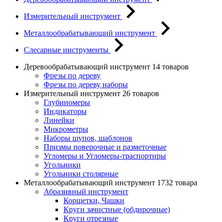
Измерительный инструмент
Металлообрабатывающий инструмент
Слесарные инструменты
Деревообрабатывающий инструмент
14 товаров
Фрезы по дереву
Фрезы по дереву наборы
Измерительный инструмент
26 товаров
Глубиномеры
Индикаторы
Линейки
Микрометры
Наборы щупов, шаблонов
Призмы поверочные и разметочные
Угломеры и Угломеры-траспортиры
Угольники
Угольники столярные
Металлообрабатывающий инструмент
1732 товара
Абразивный инструмент
Корщетки, Чашки
Круги зачистные (обдирочные)
Круги отрезные