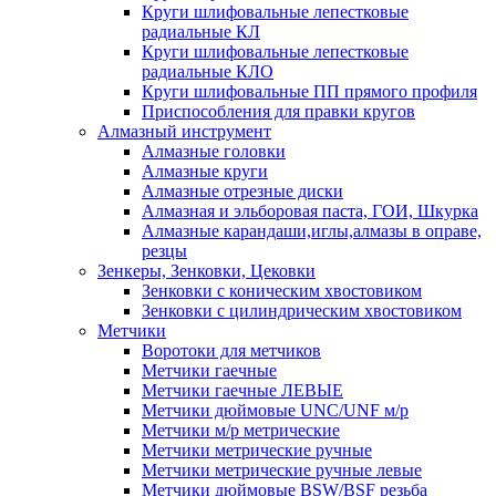
Круги шлифовальные лепестковые
радиальные КЛ
Круги шлифовальные лепестковые
радиальные КЛО
Круги шлифовальные ПП прямого профиля
Приспособления для правки кругов
Алмазный инструмент
Алмазные головки
Алмазные круги
Алмазные отрезные диски
Алмазная и эльборовая паста, ГОИ, Шкурка
Алмазные карандаши,иглы,алмазы в оправе,
резцы
Зенкеры, Зенковки, Цековки
Зенковки с коническим хвостовиком
Зенковки с цилиндрическим хвостовиком
Метчики
Воротоки для метчиков
Метчики гаечные
Метчики гаечные ЛЕВЫЕ
Метчики дюймовые UNC/UNF м/р
Метчики м/р метрические
Метчики метрические ручные
Метчики метрические ручные левые
Метчики дюймовые BSW/BSF резьба