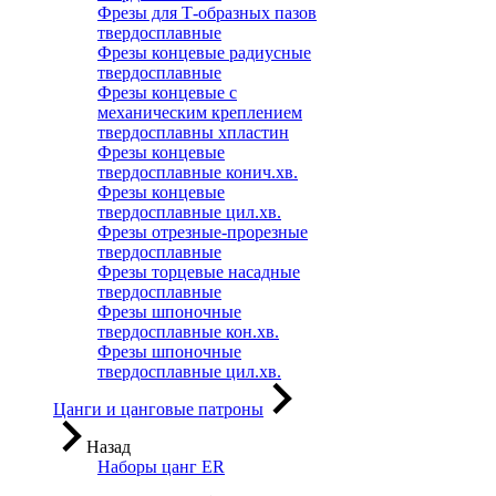
Фрезы для Т-образных пазов
твердосплавные
Фрезы концевые радиусные
твердосплавные
Фрезы концевые с
механическим креплением
твердосплавны хпластин
Фрезы концевые
твердосплавные конич.хв.
Фрезы концевые
твердосплавные цил.хв.
Фрезы отрезные-прорезные
твердосплавные
Фрезы торцевые насадные
твердосплавные
Фрезы шпоночные
твердосплавные кон.хв.
Фрезы шпоночные
твердосплавные цил.хв.
Цанги и цанговые патроны
Назад
Наборы цанг ER