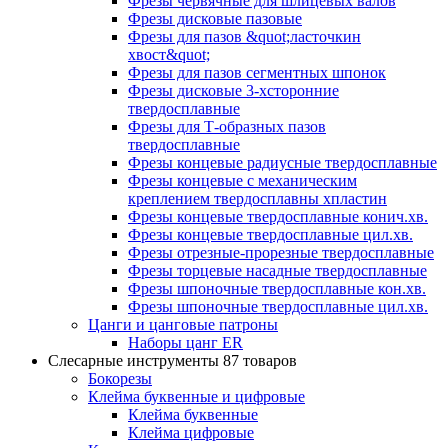
Фрезы червячные для шлицевых валов
Фрезы дисковые пазовые
Фрезы для пазов &quot;ласточкин
хвост&quot;
Фрезы для пазов сегментных шпонок
Фрезы дисковые 3-хсторонние
твердосплавные
Фрезы для Т-образных пазов
твердосплавные
Фрезы концевые радиусные твердосплавные
Фрезы концевые с механическим
креплением твердосплавны хпластин
Фрезы концевые твердосплавные конич.хв.
Фрезы концевые твердосплавные цил.хв.
Фрезы отрезные-прорезные твердосплавные
Фрезы торцевые насадные твердосплавные
Фрезы шпоночные твердосплавные кон.хв.
Фрезы шпоночные твердосплавные цил.хв.
Цанги и цанговые патроны
Наборы цанг ER
Слесарные инструменты
87 товаров
Бокорезы
Клейма буквенные и цифровые
Клейма буквенные
Клейма цифровые