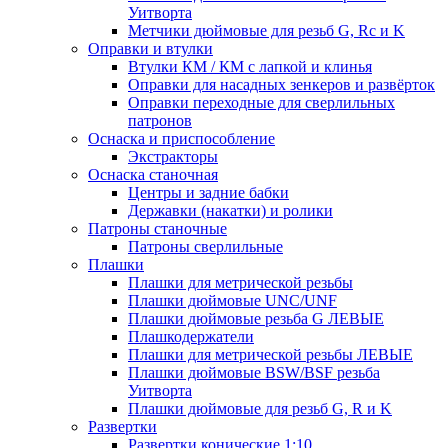
Уитворта
Метчики дюймовые для резьб G, Rc и K
Оправки и втулки
Втулки КМ / КМ с лапкой и клинья
Оправки для насадных зенкеров и развёрток
Оправки переходные для сверлильных
патронов
Оснаска и приспособление
Экстракторы
Оснаска станочная
Центры и задние бабки
Державки (накатки) и ролики
Патроны станочные
Патроны сверлильные
Плашки
Плашки для метрической резьбы
Плашки дюймовые UNC/UNF
Плашки дюймовые резьба G ЛЕВЫЕ
Плашкодержатели
Плашки для метрической резьбы ЛЕВЫЕ
Плашки дюймовые BSW/BSF резьба
Уитворта
Плашки дюймовые для резьб G, R и K
Развертки
Развертки конические 1:10