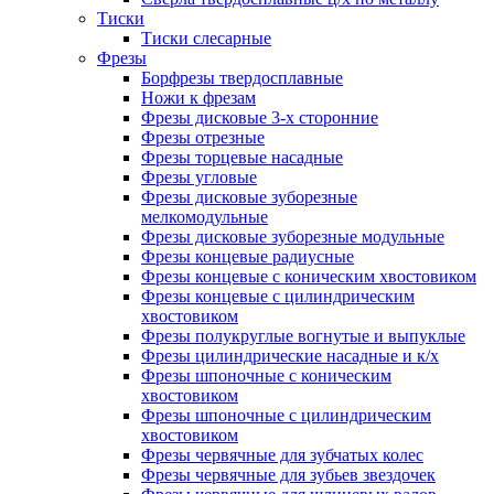
Тиски
Тиски слесарные
Фрезы
Борфрезы твердосплавные
Ножи к фрезам
Фрезы дисковые 3-х сторонние
Фрезы отрезные
Фрезы торцевые насадные
Фрезы угловые
Фрезы дисковые зуборезные
мелкомодульные
Фрезы дисковые зуборезные модульные
Фрезы концевые радиусные
Фрезы концевые с коническим хвостовиком
Фрезы концевые с цилиндрическим
хвостовиком
Фрезы полукруглые вогнутые и выпуклые
Фрезы цилиндрические насадные и к/х
Фрезы шпоночные с коническим
хвостовиком
Фрезы шпоночные с цилиндрическим
хвостовиком
Фрезы червячные для зубчатых колес
Фрезы червячные для зубьев звездочек