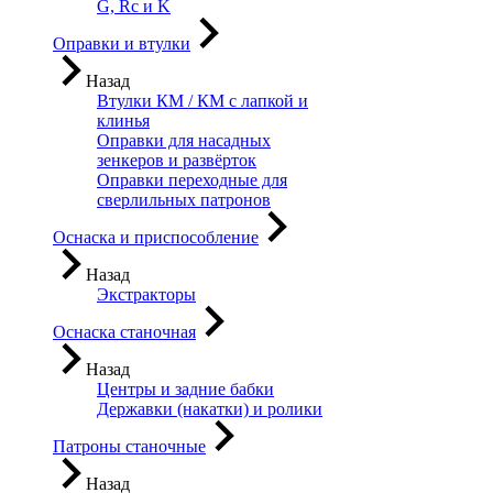
G, Rc и K
Оправки и втулки
Назад
Втулки КМ / КМ с лапкой и
клинья
Оправки для насадных
зенкеров и развёрток
Оправки переходные для
сверлильных патронов
Оснаска и приспособление
Назад
Экстракторы
Оснаска станочная
Назад
Центры и задние бабки
Державки (накатки) и ролики
Патроны станочные
Назад