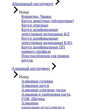
Абразивный инструмент
Назад
Корщетки, Чашки
Круги зачистные (обдирочные)
Круги отрезные
Круги шлифовальные
лепестковые радиальные КЛ
Круги шлифовальные
лепестковые радиальные КЛО
Круги шлифовальные ПП
прямого профиля
Приспособления для правки
кругов
Алмазный инструмент
Назад
Алмазные головки
Алмазные круги
Алмазные отрезные диски
Алмазная и эльборовая паста,
ГОИ, Шкурка
Алмазные
карандаши,иглы,алмазы в