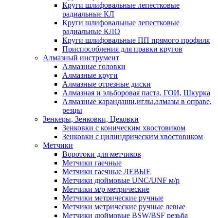
Круги шлифовальные лепестковые
радиальные КЛ
Круги шлифовальные лепестковые
радиальные КЛО
Круги шлифовальные ПП прямого профиля
Приспособления для правки кругов
Алмазный инструмент
Алмазные головки
Алмазные круги
Алмазные отрезные диски
Алмазная и эльборовая паста, ГОИ, Шкурка
Алмазные карандаши,иглы,алмазы в оправе,
резцы
Зенкеры, Зенковки, Цековки
Зенковки с коническим хвостовиком
Зенковки с цилиндрическим хвостовиком
Метчики
Воротоки для метчиков
Метчики гаечные
Метчики гаечные ЛЕВЫЕ
Метчики дюймовые UNC/UNF м/р
Метчики м/р метрические
Метчики метрические ручные
Метчики метрические ручные левые
Метчики дюймовые BSW/BSF резьба