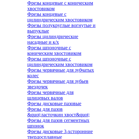
Фрезы концевые с коническим
хвостовиком
Фрезы концевые с
цилиндрическим хвостовиком
Фрезы полукруглые вогнутые и
выпуклые
Фрезы цилиндрические
насадные и к/х
Фрезы шпоночные с
коническим хвостовиком
Фрезы шпоночные с
цилиндрическим хвостовиком
Фрезы червячные для зубчатых
колес
Фрезы червячные для зубьев
звездочек
Фрезы червячные для
шлицевых валов
Фрезы дисковые пазовые
Фрезы для пазов
&quot;ласточкин хвост&quot;
Фрезы для пазов сегментных
шпонок
Фрезы дисковые 3-хсторонние
твердосплавные