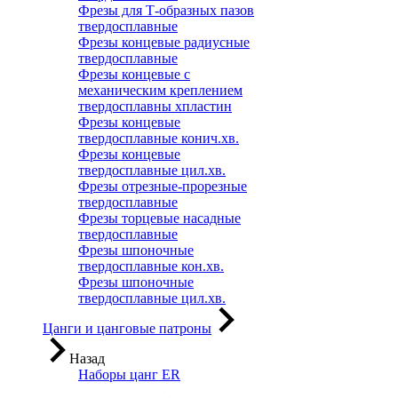
Фрезы для Т-образных пазов
твердосплавные
Фрезы концевые радиусные
твердосплавные
Фрезы концевые с
механическим креплением
твердосплавны хпластин
Фрезы концевые
твердосплавные конич.хв.
Фрезы концевые
твердосплавные цил.хв.
Фрезы отрезные-прорезные
твердосплавные
Фрезы торцевые насадные
твердосплавные
Фрезы шпоночные
твердосплавные кон.хв.
Фрезы шпоночные
твердосплавные цил.хв.
Цанги и цанговые патроны
Назад
Наборы цанг ER