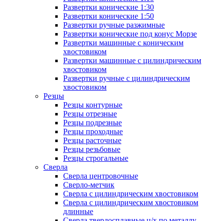
Развертки конические 1:30
Развертки конические 1:50
Развертки ручные разжимные
Развертки конические под конус Морзе
Развертки машинные с коническим
хвостовиком
Развертки машинные с цилиндрическим
хвостовиком
Развертки ручные с цилиндрическим
хвостовиком
Резцы
Резцы контурные
Резцы отрезные
Резцы подрезные
Резцы проходные
Резцы расточные
Резцы резьбовые
Резцы строгальные
Сверла
Сверла центровочные
Сверло-метчик
Сверла с цилиндрическим хвостовиком
Сверла с цилиндрическим хвостовиком
длинные
Сверла твердосплавные ц/х по металлу