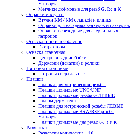
Уитворта
Метчики дюймовые для резьб G, Rc и K
Оправки и втулки
Втулки КМ / КМ с лапкой и клинья
Оправки для насадных зенкеров и развёрток
Оправки переходные для сверлильных
патронов
Оснаска и приспособление
Экстракторы
Оснаска станочная
Центры и задние бабки
Державки (накатки) и ролики
Патроны станочные
Патроны сверлильные
Плашки
Плашки для метрической резьбы
Плашки дюймовые UNC/UNF
Плашки дюймовые резьба G ЛЕВЫЕ
Плашкодержатели
Плашки для метрической резьбы ЛЕВЫЕ
Плашки дюймовые BSW/BSF резьба
Уитворта
Плашки дюймовые для резьб G, R и K
Развертки
Развертки конические 1:10