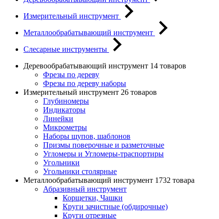
Измерительный инструмент
Металлообрабатывающий инструмент
Слесарные инструменты
Деревообрабатывающий инструмент
14 товаров
Фрезы по дереву
Фрезы по дереву наборы
Измерительный инструмент
26 товаров
Глубиномеры
Индикаторы
Линейки
Микрометры
Наборы щупов, шаблонов
Призмы поверочные и разметочные
Угломеры и Угломеры-траспортиры
Угольники
Угольники столярные
Металлообрабатывающий инструмент
1732 товара
Абразивный инструмент
Корщетки, Чашки
Круги зачистные (обдирочные)
Круги отрезные