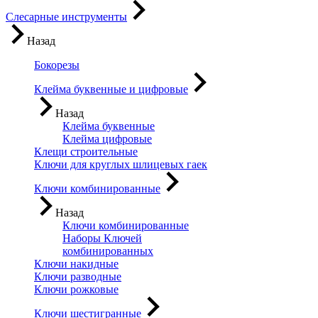
Слесарные инструменты
Назад
Бокорезы
Клейма буквенные и цифровые
Назад
Клейма буквенные
Клейма цифровые
Клещи строительные
Ключи для круглых шлицевых гаек
Ключи комбинированные
Назад
Ключи комбинированные
Наборы Ключей
комбинированных
Ключи накидные
Ключи разводные
Ключи рожковые
Ключи шестигранные