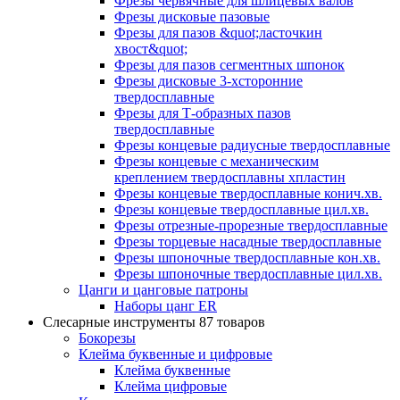
Фрезы червячные для шлицевых валов
Фрезы дисковые пазовые
Фрезы для пазов &quot;ласточкин
хвост&quot;
Фрезы для пазов сегментных шпонок
Фрезы дисковые 3-хсторонние
твердосплавные
Фрезы для Т-образных пазов
твердосплавные
Фрезы концевые радиусные твердосплавные
Фрезы концевые с механическим
креплением твердосплавны хпластин
Фрезы концевые твердосплавные конич.хв.
Фрезы концевые твердосплавные цил.хв.
Фрезы отрезные-прорезные твердосплавные
Фрезы торцевые насадные твердосплавные
Фрезы шпоночные твердосплавные кон.хв.
Фрезы шпоночные твердосплавные цил.хв.
Цанги и цанговые патроны
Наборы цанг ER
Слесарные инструменты
87 товаров
Бокорезы
Клейма буквенные и цифровые
Клейма буквенные
Клейма цифровые