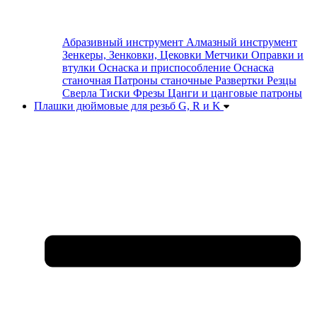
Абразивный инструмент
Алмазный инструмент
Зенкеры, Зенковки, Цековки
Метчики
Оправки и
втулки
Оснаска и приспособление
Оснаска
станочная
Патроны станочные
Развертки
Резцы
Сверла
Тиски
Фрезы
Цанги и цанговые патроны
Плашки дюймовые для резьб G, R и K