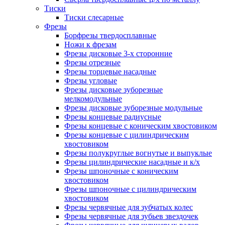
Тиски
Тиски слесарные
Фрезы
Борфрезы твердосплавные
Ножи к фрезам
Фрезы дисковые 3-х сторонние
Фрезы отрезные
Фрезы торцевые насадные
Фрезы угловые
Фрезы дисковые зуборезные
мелкомодульные
Фрезы дисковые зуборезные модульные
Фрезы концевые радиусные
Фрезы концевые с коническим хвостовиком
Фрезы концевые с цилиндрическим
хвостовиком
Фрезы полукруглые вогнутые и выпуклые
Фрезы цилиндрические насадные и к/х
Фрезы шпоночные с коническим
хвостовиком
Фрезы шпоночные с цилиндрическим
хвостовиком
Фрезы червячные для зубчатых колес
Фрезы червячные для зубьев звездочек