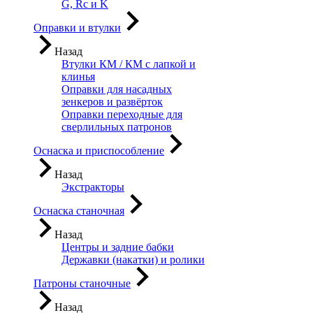
G, Rc и K
Оправки и втулки
Назад
Втулки КМ / КМ с лапкой и
клинья
Оправки для насадных
зенкеров и развёрток
Оправки переходные для
сверлильных патронов
Оснаска и приспособление
Назад
Экстракторы
Оснаска станочная
Назад
Центры и задние бабки
Державки (накатки) и ролики
Патроны станочные
Назад