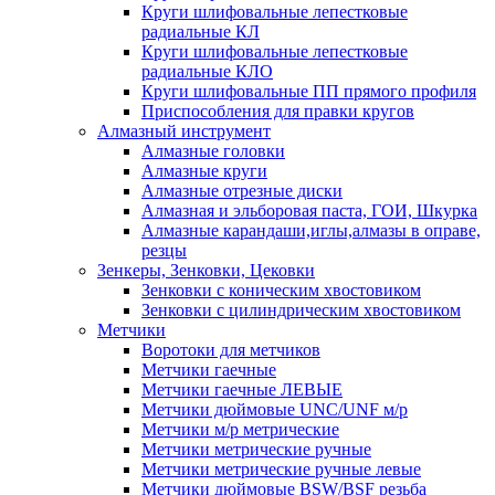
Круги шлифовальные лепестковые
радиальные КЛ
Круги шлифовальные лепестковые
радиальные КЛО
Круги шлифовальные ПП прямого профиля
Приспособления для правки кругов
Алмазный инструмент
Алмазные головки
Алмазные круги
Алмазные отрезные диски
Алмазная и эльборовая паста, ГОИ, Шкурка
Алмазные карандаши,иглы,алмазы в оправе,
резцы
Зенкеры, Зенковки, Цековки
Зенковки с коническим хвостовиком
Зенковки с цилиндрическим хвостовиком
Метчики
Воротоки для метчиков
Метчики гаечные
Метчики гаечные ЛЕВЫЕ
Метчики дюймовые UNC/UNF м/р
Метчики м/р метрические
Метчики метрические ручные
Метчики метрические ручные левые
Метчики дюймовые BSW/BSF резьба