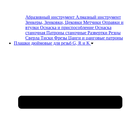
Абразивный инструмент
Алмазный инструмент
Зенкеры, Зенковки, Цековки
Метчики
Оправки и
втулки
Оснаска и приспособление
Оснаска
станочная
Патроны станочные
Развертки
Резцы
Сверла
Тиски
Фрезы
Цанги и цанговые патроны
Плашки дюймовые для резьб G, R и K