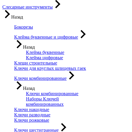
Слесарные инструменты
Назад
Бокорезы
Клейма буквенные и цифровые
Назад
Клейма буквенные
Клейма цифровые
Клещи строительные
Ключи для круглых шлицевых гаек
Ключи комбинированные
Назад
Ключи комбинированные
Наборы Ключей
комбинированных
Ключи накидные
Ключи разводные
Ключи рожковые
Ключи шестигранные