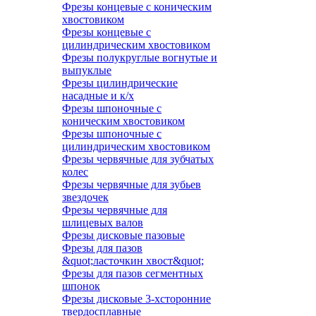
Фрезы концевые с коническим
хвостовиком
Фрезы концевые с
цилиндрическим хвостовиком
Фрезы полукруглые вогнутые и
выпуклые
Фрезы цилиндрические
насадные и к/х
Фрезы шпоночные с
коническим хвостовиком
Фрезы шпоночные с
цилиндрическим хвостовиком
Фрезы червячные для зубчатых
колес
Фрезы червячные для зубьев
звездочек
Фрезы червячные для
шлицевых валов
Фрезы дисковые пазовые
Фрезы для пазов
&quot;ласточкин хвост&quot;
Фрезы для пазов сегментных
шпонок
Фрезы дисковые 3-хсторонние
твердосплавные