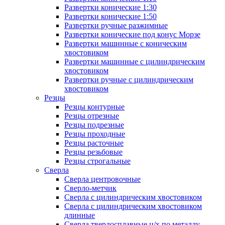
Развертки конические 1:30
Развертки конические 1:50
Развертки ручные разжимные
Развертки конические под конус Морзе
Развертки машинные с коническим
хвостовиком
Развертки машинные с цилиндрическим
хвостовиком
Развертки ручные с цилиндрическим
хвостовиком
Резцы
Резцы контурные
Резцы отрезные
Резцы подрезные
Резцы проходные
Резцы расточные
Резцы резьбовые
Резцы строгальные
Сверла
Сверла центровочные
Сверло-метчик
Сверла с цилиндрическим хвостовиком
Сверла с цилиндрическим хвостовиком
длинные
Сверла твердосплавные ц/х по металлу