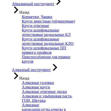
Абразивный инструмент
Назад
Корщетки, Чашки
Круги зачистные (обдирочные)
Круги отрезные
Круги шлифовальные
лепестковые радиальные КЛ
Круги шлифовальные
лепестковые радиальные КЛО
Круги шлифовальные ПП
прямого профиля
Приспособления для правки
кругов
Алмазный инструмент
Назад
Алмазные головки
Алмазные круги
Алмазные отрезные диски
Алмазная и эльборовая паста,
ГОИ, Шкурка
Алмазные
карандаши,иглы,алмазы в