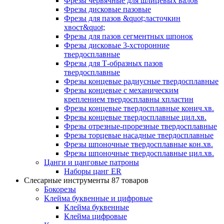
Фрезы червячные для шлицевых валов
Фрезы дисковые пазовые
Фрезы для пазов &quot;ласточкин
хвост&quot;
Фрезы для пазов сегментных шпонок
Фрезы дисковые 3-хсторонние
твердосплавные
Фрезы для Т-образных пазов
твердосплавные
Фрезы концевые радиусные твердосплавные
Фрезы концевые с механическим
креплением твердосплавны хпластин
Фрезы концевые твердосплавные конич.хв.
Фрезы концевые твердосплавные цил.хв.
Фрезы отрезные-прорезные твердосплавные
Фрезы торцевые насадные твердосплавные
Фрезы шпоночные твердосплавные кон.хв.
Фрезы шпоночные твердосплавные цил.хв.
Цанги и цанговые патроны
Наборы цанг ER
Слесарные инструменты
87 товаров
Бокорезы
Клейма буквенные и цифровые
Клейма буквенные
Клейма цифровые