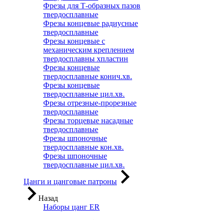
Фрезы для Т-образных пазов
твердосплавные
Фрезы концевые радиусные
твердосплавные
Фрезы концевые с
механическим креплением
твердосплавны хпластин
Фрезы концевые
твердосплавные конич.хв.
Фрезы концевые
твердосплавные цил.хв.
Фрезы отрезные-прорезные
твердосплавные
Фрезы торцевые насадные
твердосплавные
Фрезы шпоночные
твердосплавные кон.хв.
Фрезы шпоночные
твердосплавные цил.хв.
Цанги и цанговые патроны
Назад
Наборы цанг ER