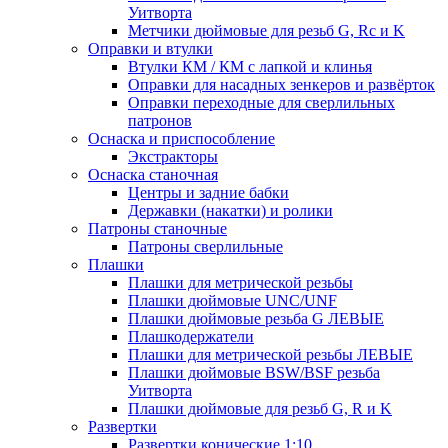
Уитворта
Метчики дюймовые для резьб G, Rc и K
Оправки и втулки
Втулки КМ / КМ с лапкой и клинья
Оправки для насадных зенкеров и развёрток
Оправки переходные для сверлильных
патронов
Оснаска и приспособление
Экстракторы
Оснаска станочная
Центры и задние бабки
Державки (накатки) и ролики
Патроны станочные
Патроны сверлильные
Плашки
Плашки для метрической резьбы
Плашки дюймовые UNC/UNF
Плашки дюймовые резьба G ЛЕВЫЕ
Плашкодержатели
Плашки для метрической резьбы ЛЕВЫЕ
Плашки дюймовые BSW/BSF резьба
Уитворта
Плашки дюймовые для резьб G, R и K
Развертки
Развертки конические 1:10