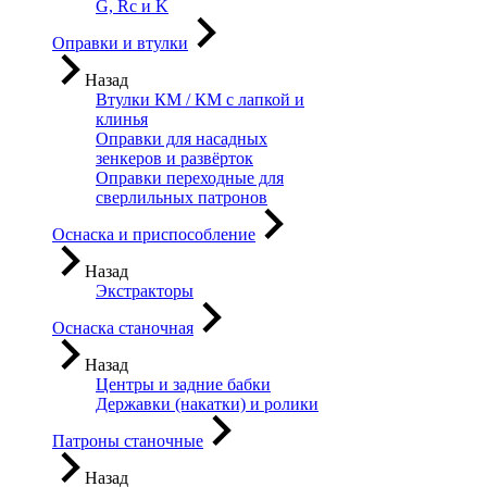
G, Rc и K
Оправки и втулки
Назад
Втулки КМ / КМ с лапкой и
клинья
Оправки для насадных
зенкеров и развёрток
Оправки переходные для
сверлильных патронов
Оснаска и приспособление
Назад
Экстракторы
Оснаска станочная
Назад
Центры и задние бабки
Державки (накатки) и ролики
Патроны станочные
Назад