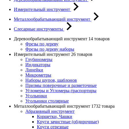
Измерительный инструмент
Металлообрабатывающий инструмент
Слесарные инструменты
Деревообрабатывающий инструмент
14 товаров
Фрезы по дереву
Фрезы по дереву наборы
Измерительный инструмент
26 товаров
Глубиномеры
Индикаторы
Линейки
Микрометры
Наборы щупов, шаблонов
Призмы поверочные и разметочные
Угломеры и Угломеры-траспортиры
Угольники
Угольники столярные
Металлообрабатывающий инструмент
1732 товара
Абразивный инструмент
Корщетки, Чашки
Круги зачистные (обдирочные)
Круги отрезные