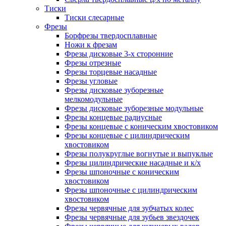
Тиски
Тиски слесарные
Фрезы
Борфрезы твердосплавные
Ножи к фрезам
Фрезы дисковые 3-х сторонние
Фрезы отрезные
Фрезы торцевые насадные
Фрезы угловые
Фрезы дисковые зуборезные
мелкомодульные
Фрезы дисковые зуборезные модульные
Фрезы концевые радиусные
Фрезы концевые с коническим хвостовиком
Фрезы концевые с цилиндрическим
хвостовиком
Фрезы полукруглые вогнутые и выпуклые
Фрезы цилиндрические насадные и к/х
Фрезы шпоночные с коническим
хвостовиком
Фрезы шпоночные с цилиндрическим
хвостовиком
Фрезы червячные для зубчатых колес
Фрезы червячные для зубьев звездочек