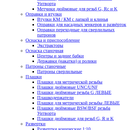
Уитворта
Метчики дюймовые для резьб G, Rc и K
Оправки и втулки
Втулки КМ / КМ с лапкой и клинья
Оправки для насадных зенкеров и развёрток
Оправки переходные для сверлильных
патронов
Оснаска и приспособление
Экстракторы
Оснаска станочная
Центры и задние бабки
Державки (накатки) и ролики
Патроны станочные
Патроны сверлильные
Плашки
Плашки для метрической резьбы
Плашки дюймовые UNC/UNF
Плашки дюймовые резьба G ЛЕВЫЕ
Плашкодержатели
Плашки для метрической резьбы ЛЕВЫЕ
Плашки дюймовые BSW/BSF резьба
Уитворта
Плашки дюймовые для резьб G, R и K
Развертки
Развертки конические 1:10