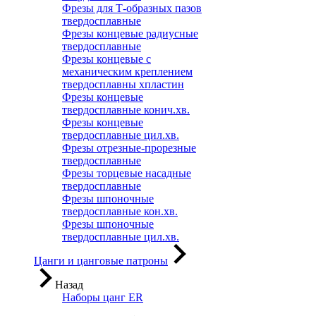
Фрезы для Т-образных пазов
твердосплавные
Фрезы концевые радиусные
твердосплавные
Фрезы концевые с
механическим креплением
твердосплавны хпластин
Фрезы концевые
твердосплавные конич.хв.
Фрезы концевые
твердосплавные цил.хв.
Фрезы отрезные-прорезные
твердосплавные
Фрезы торцевые насадные
твердосплавные
Фрезы шпоночные
твердосплавные кон.хв.
Фрезы шпоночные
твердосплавные цил.хв.
Цанги и цанговые патроны
Назад
Наборы цанг ER