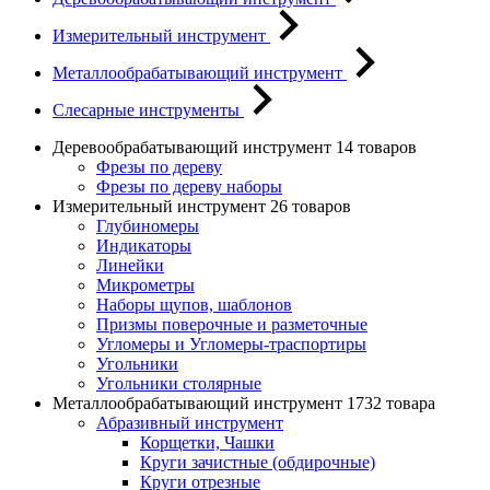
Измерительный инструмент
Металлообрабатывающий инструмент
Слесарные инструменты
Деревообрабатывающий инструмент
14 товаров
Фрезы по дереву
Фрезы по дереву наборы
Измерительный инструмент
26 товаров
Глубиномеры
Индикаторы
Линейки
Микрометры
Наборы щупов, шаблонов
Призмы поверочные и разметочные
Угломеры и Угломеры-траспортиры
Угольники
Угольники столярные
Металлообрабатывающий инструмент
1732 товара
Абразивный инструмент
Корщетки, Чашки
Круги зачистные (обдирочные)
Круги отрезные