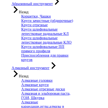
Абразивный инструмент
Назад
Корщетки, Чашки
Круги зачистные (обдирочные)
Круги отрезные
Круги шлифовальные
лепестковые радиальные КЛ
Круги шлифовальные
лепестковые радиальные КЛО
Круги шлифовальные ПП
прямого профиля
Приспособления для правки
кругов
Алмазный инструмент
Назад
Алмазные головки
Алмазные круги
Алмазные отрезные диски
Алмазная и эльборовая паста,
ГОИ, Шкурка
Алмазные
карандаши,иглы,алмазы в