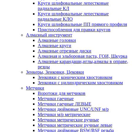
Круги шлифовальные лепестковые
радиальные КЛ
Круги шлифовальные лепестковые
радиальные КЛО
Круги шлифовальные ПП прямого профиля
Приспособления для правки кругов
Алмазный инструмент
Алмазные головки
Алмазные круги
Алмазные отрезные диски
Алмазная и эльборовая паста, ГОИ, Шкурка
Алмазные карандаши,иглы,алмазы в оправе,
резцы
Зенкеры, Зенковки, Цековки
Зенковки с коническим хвостовиком
Зенковки с цилиндрическим хвостовиком
Метчики
Воротоки для метчиков
Метчики гаечные
Метчики гаечные ЛЕВЫЕ
Метчики дюймовые UNC/UNF м/р
Метчики м/р метрические
Метчики метрические ручные
Метчики метрические ручные левые
Метчики дюймовые BSW/BSF резьба