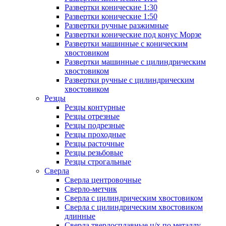
Развертки конические 1:30
Развертки конические 1:50
Развертки ручные разжимные
Развертки конические под конус Морзе
Развертки машинные с коническим
хвостовиком
Развертки машинные с цилиндрическим
хвостовиком
Развертки ручные с цилиндрическим
хвостовиком
Резцы
Резцы контурные
Резцы отрезные
Резцы подрезные
Резцы проходные
Резцы расточные
Резцы резьбовые
Резцы строгальные
Сверла
Сверла центровочные
Сверло-метчик
Сверла с цилиндрическим хвостовиком
Сверла с цилиндрическим хвостовиком
длинные
Сверла твердосплавные ц/х по металлу