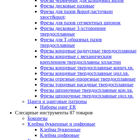
Фрезы червячные для шлицевых валов
Фрезы дисковые пазовые
Фрезы для пазов &quot;ласточкин
хвост&quot;
Фрезы для пазов сегментных шпонок
Фрезы дисковые 3-хсторонние
твердосплавные
Фрезы для Т-образных пазов
твердосплавные
Фрезы концевые радиусные твердосплавные
Фрезы концевые с механическим
креплением твердосплавны хпластин
Фрезы концевые твердосплавные конич.хв.
Фрезы концевые твердосплавные цил.хв.
Фрезы отрезные-прорезные твердосплавные
Фрезы торцевые насадные твердосплавные
Фрезы шпоночные твердосплавные кон.хв.
Фрезы шпоночные твердосплавные цил.хв.
Цанги и цанговые патроны
Наборы цанг ER
Слесарные инструменты
87 товаров
Бокорезы
Клейма буквенные и цифровые
Клейма буквенные
Клейма цифровые