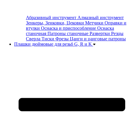
Абразивный инструмент
Алмазный инструмент
Зенкеры, Зенковки, Цековки
Метчики
Оправки и
втулки
Оснаска и приспособление
Оснаска
станочная
Патроны станочные
Развертки
Резцы
Сверла
Тиски
Фрезы
Цанги и цанговые патроны
Плашки дюймовые для резьб G, R и K