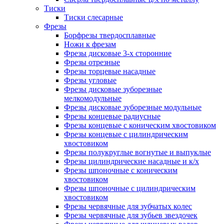
Тиски
Тиски слесарные
Фрезы
Борфрезы твердосплавные
Ножи к фрезам
Фрезы дисковые 3-х сторонние
Фрезы отрезные
Фрезы торцевые насадные
Фрезы угловые
Фрезы дисковые зуборезные
мелкомодульные
Фрезы дисковые зуборезные модульные
Фрезы концевые радиусные
Фрезы концевые с коническим хвостовиком
Фрезы концевые с цилиндрическим
хвостовиком
Фрезы полукруглые вогнутые и выпуклые
Фрезы цилиндрические насадные и к/х
Фрезы шпоночные с коническим
хвостовиком
Фрезы шпоночные с цилиндрическим
хвостовиком
Фрезы червячные для зубчатых колес
Фрезы червячные для зубьев звездочек