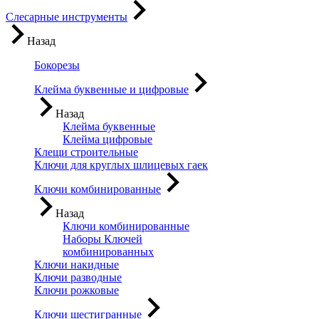
Слесарные инструменты
Назад
Бокорезы
Клейма буквенные и цифровые
Назад
Клейма буквенные
Клейма цифровые
Клещи строительные
Ключи для круглых шлицевых гаек
Ключи комбинированные
Назад
Ключи комбинированные
Наборы Ключей
комбинированных
Ключи накидные
Ключи разводные
Ключи рожковые
Ключи шестигранные