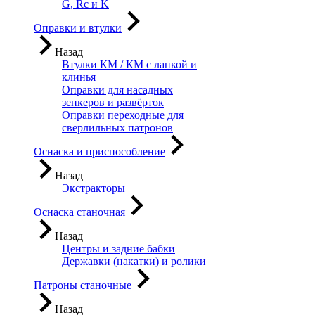
G, Rc и K
Оправки и втулки
Назад
Втулки КМ / КМ с лапкой и
клинья
Оправки для насадных
зенкеров и развёрток
Оправки переходные для
сверлильных патронов
Оснаска и приспособление
Назад
Экстракторы
Оснаска станочная
Назад
Центры и задние бабки
Державки (накатки) и ролики
Патроны станочные
Назад