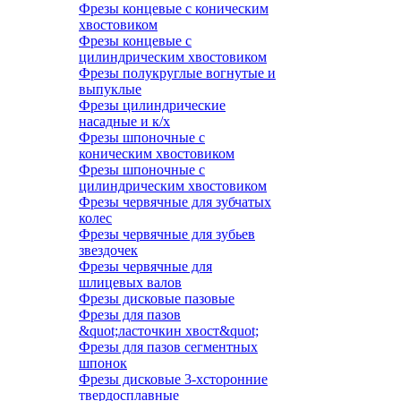
Фрезы концевые с коническим
хвостовиком
Фрезы концевые с
цилиндрическим хвостовиком
Фрезы полукруглые вогнутые и
выпуклые
Фрезы цилиндрические
насадные и к/х
Фрезы шпоночные с
коническим хвостовиком
Фрезы шпоночные с
цилиндрическим хвостовиком
Фрезы червячные для зубчатых
колес
Фрезы червячные для зубьев
звездочек
Фрезы червячные для
шлицевых валов
Фрезы дисковые пазовые
Фрезы для пазов
&quot;ласточкин хвост&quot;
Фрезы для пазов сегментных
шпонок
Фрезы дисковые 3-хсторонние
твердосплавные