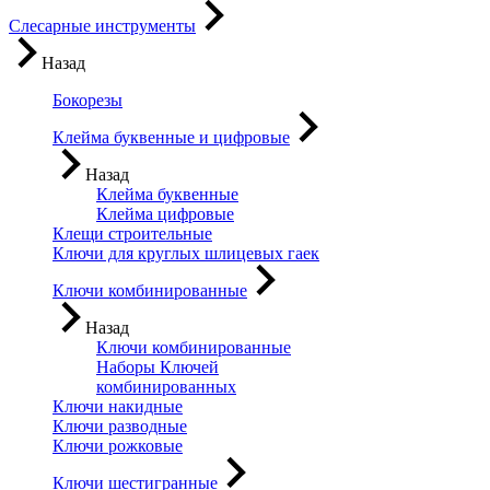
Слесарные инструменты
Назад
Бокорезы
Клейма буквенные и цифровые
Назад
Клейма буквенные
Клейма цифровые
Клещи строительные
Ключи для круглых шлицевых гаек
Ключи комбинированные
Назад
Ключи комбинированные
Наборы Ключей
комбинированных
Ключи накидные
Ключи разводные
Ключи рожковые
Ключи шестигранные