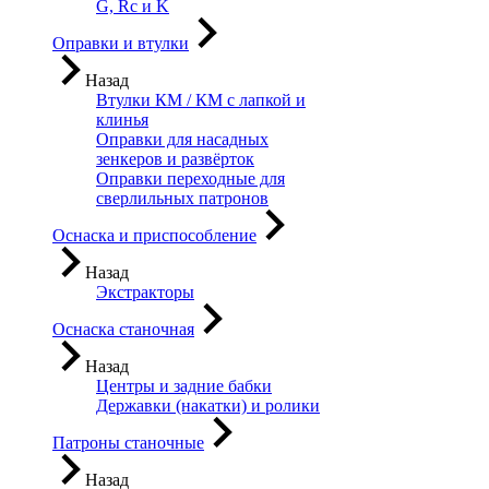
G, Rc и K
Оправки и втулки
Назад
Втулки КМ / КМ с лапкой и
клинья
Оправки для насадных
зенкеров и развёрток
Оправки переходные для
сверлильных патронов
Оснаска и приспособление
Назад
Экстракторы
Оснаска станочная
Назад
Центры и задние бабки
Державки (накатки) и ролики
Патроны станочные
Назад