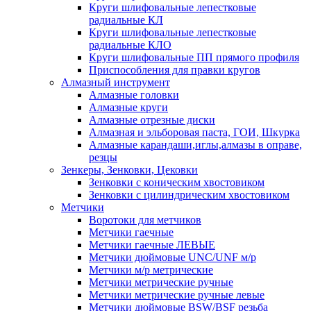
Круги шлифовальные лепестковые
радиальные КЛ
Круги шлифовальные лепестковые
радиальные КЛО
Круги шлифовальные ПП прямого профиля
Приспособления для правки кругов
Алмазный инструмент
Алмазные головки
Алмазные круги
Алмазные отрезные диски
Алмазная и эльборовая паста, ГОИ, Шкурка
Алмазные карандаши,иглы,алмазы в оправе,
резцы
Зенкеры, Зенковки, Цековки
Зенковки с коническим хвостовиком
Зенковки с цилиндрическим хвостовиком
Метчики
Воротоки для метчиков
Метчики гаечные
Метчики гаечные ЛЕВЫЕ
Метчики дюймовые UNC/UNF м/р
Метчики м/р метрические
Метчики метрические ручные
Метчики метрические ручные левые
Метчики дюймовые BSW/BSF резьба