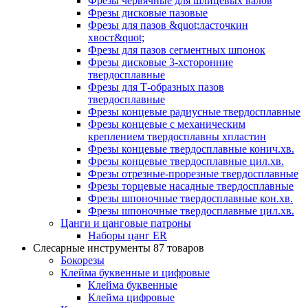
Фрезы червячные для шлицевых валов
Фрезы дисковые пазовые
Фрезы для пазов &quot;ласточкин
хвост&quot;
Фрезы для пазов сегментных шпонок
Фрезы дисковые 3-хсторонние
твердосплавные
Фрезы для Т-образных пазов
твердосплавные
Фрезы концевые радиусные твердосплавные
Фрезы концевые с механическим
креплением твердосплавны хпластин
Фрезы концевые твердосплавные конич.хв.
Фрезы концевые твердосплавные цил.хв.
Фрезы отрезные-прорезные твердосплавные
Фрезы торцевые насадные твердосплавные
Фрезы шпоночные твердосплавные кон.хв.
Фрезы шпоночные твердосплавные цил.хв.
Цанги и цанговые патроны
Наборы цанг ER
Слесарные инструменты
87 товаров
Бокорезы
Клейма буквенные и цифровые
Клейма буквенные
Клейма цифровые