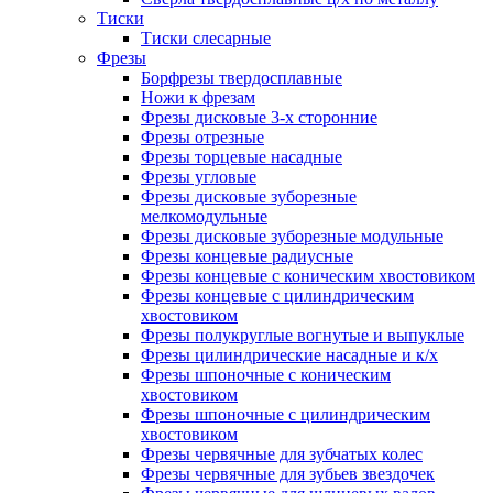
Тиски
Тиски слесарные
Фрезы
Борфрезы твердосплавные
Ножи к фрезам
Фрезы дисковые 3-х сторонние
Фрезы отрезные
Фрезы торцевые насадные
Фрезы угловые
Фрезы дисковые зуборезные
мелкомодульные
Фрезы дисковые зуборезные модульные
Фрезы концевые радиусные
Фрезы концевые с коническим хвостовиком
Фрезы концевые с цилиндрическим
хвостовиком
Фрезы полукруглые вогнутые и выпуклые
Фрезы цилиндрические насадные и к/х
Фрезы шпоночные с коническим
хвостовиком
Фрезы шпоночные с цилиндрическим
хвостовиком
Фрезы червячные для зубчатых колес
Фрезы червячные для зубьев звездочек