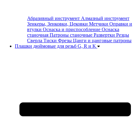
Абразивный инструмент
Алмазный инструмент
Зенкеры, Зенковки, Цековки
Метчики
Оправки и
втулки
Оснаска и приспособление
Оснаска
станочная
Патроны станочные
Развертки
Резцы
Сверла
Тиски
Фрезы
Цанги и цанговые патроны
Плашки дюймовые для резьб G, R и K