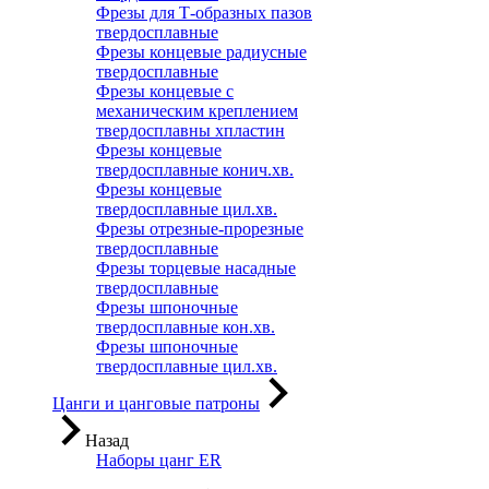
Фрезы для Т-образных пазов
твердосплавные
Фрезы концевые радиусные
твердосплавные
Фрезы концевые с
механическим креплением
твердосплавны хпластин
Фрезы концевые
твердосплавные конич.хв.
Фрезы концевые
твердосплавные цил.хв.
Фрезы отрезные-прорезные
твердосплавные
Фрезы торцевые насадные
твердосплавные
Фрезы шпоночные
твердосплавные кон.хв.
Фрезы шпоночные
твердосплавные цил.хв.
Цанги и цанговые патроны
Назад
Наборы цанг ER