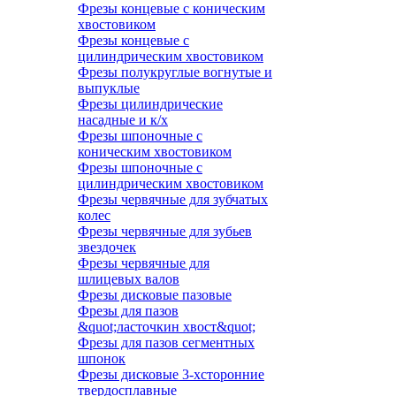
Фрезы концевые с коническим
хвостовиком
Фрезы концевые с
цилиндрическим хвостовиком
Фрезы полукруглые вогнутые и
выпуклые
Фрезы цилиндрические
насадные и к/х
Фрезы шпоночные с
коническим хвостовиком
Фрезы шпоночные с
цилиндрическим хвостовиком
Фрезы червячные для зубчатых
колес
Фрезы червячные для зубьев
звездочек
Фрезы червячные для
шлицевых валов
Фрезы дисковые пазовые
Фрезы для пазов
&quot;ласточкин хвост&quot;
Фрезы для пазов сегментных
шпонок
Фрезы дисковые 3-хсторонние
твердосплавные