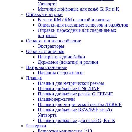
Уитворта
Метчики дюймовые для резьб G, Rc и K
Оправки и втулки
Втулки КМ / КМ с лапкой и клинья
Оправки для насадных зенкеров и развёрток
Оправки переходные для сверлильных
патронов
Оснаска и приспособление
Экстракторы
Оснаска станочная
Центры и задние бабки
Державки (накатки) и ролики
Патроны станочные
Патроны сверлильные
Плашки
Плашки для метрической резьбы
Плашки дюймовые UNC/UNF
Плашки дюймовые резьба G ЛЕВЫЕ
Плашкодержатели
Плашки для метрической резьбы ЛЕВЫЕ
Плашки дюймовые BSW/BSF резьба
Уитворта
Плашки дюймовые для резьб G, R и K
Развертки
Развертки конические 1:10