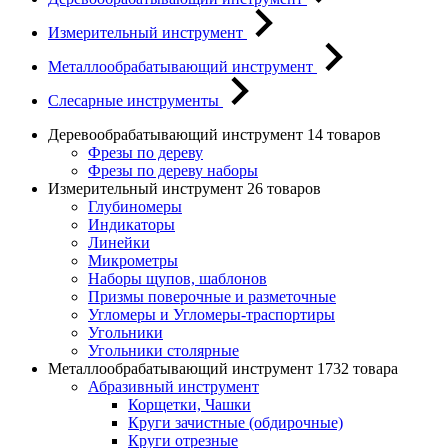
Измерительный инструмент
Металлообрабатывающий инструмент
Слесарные инструменты
Деревообрабатывающий инструмент
14 товаров
Фрезы по дереву
Фрезы по дереву наборы
Измерительный инструмент
26 товаров
Глубиномеры
Индикаторы
Линейки
Микрометры
Наборы щупов, шаблонов
Призмы поверочные и разметочные
Угломеры и Угломеры-траспортиры
Угольники
Угольники столярные
Металлообрабатывающий инструмент
1732 товара
Абразивный инструмент
Корщетки, Чашки
Круги зачистные (обдирочные)
Круги отрезные