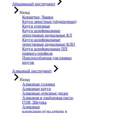
Абразивный инструмент
Назад
Корщетки, Чашки
Круги зачистные (обдирочные)
Круги отрезные
Круги шлифовальные
лепестковые радиальные КЛ
Круги шлифовальные
лепестковые радиальные КЛО
Круги шлифовальные ПП
прямого профиля
Приспособления для правки
кругов
Алмазный инструмент
Назад
Алмазные головки
Алмазные круги
Алмазные отрезные диски
Алмазная и эльборовая паста,
ГОИ, Шкурка
Алмазные
карандаши,иглы,алмазы в