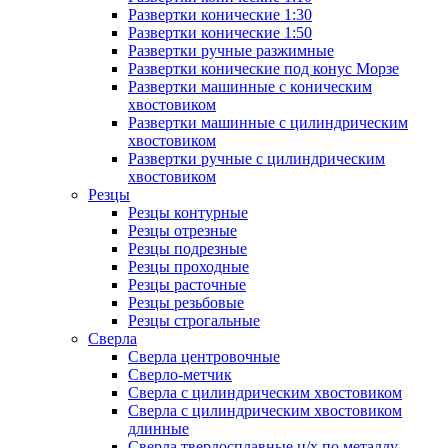
Развертки конические 1:30
Развертки конические 1:50
Развертки ручные разжимные
Развертки конические под конус Морзе
Развертки машинные с коническим
хвостовиком
Развертки машинные с цилиндрическим
хвостовиком
Развертки ручные с цилиндрическим
хвостовиком
Резцы
Резцы контурные
Резцы отрезные
Резцы подрезные
Резцы проходные
Резцы расточные
Резцы резьбовые
Резцы строгальные
Сверла
Сверла центровочные
Сверло-метчик
Сверла с цилиндрическим хвостовиком
Сверла с цилиндрическим хвостовиком
длинные
Сверла твердосплавные ц/х по металлу