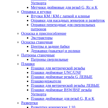
Уитворта
Метчики дюймовые для резьб G, Rc и K
Оправки и втулки
Втулки КМ / КМ с лапкой и клинья
Оправки для насадных зенкеров и развёрток
Оправки переходные для сверлильных
патронов
Оснаска и приспособление
Экстракторы
Оснаска станочная
Центры и задние бабки
Державки (накатки) и ролики
Патроны станочные
Патроны сверлильные
Плашки
Плашки для метрической резьбы
Плашки дюймовые UNC/UNF
Плашки дюймовые резьба G ЛЕВЫЕ
Плашкодержатели
Плашки для метрической резьбы ЛЕВЫЕ
Плашки дюймовые BSW/BSF резьба
Уитворта
Плашки дюймовые для резьб G, R и K
Развертки
Развертки конические 1:10