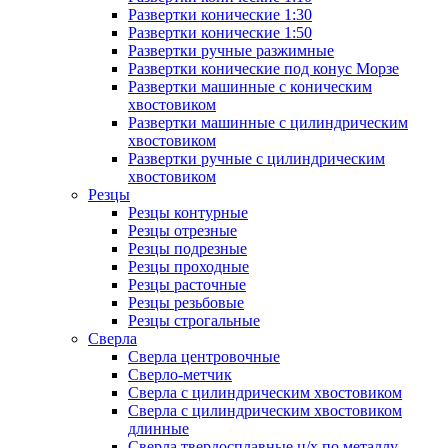
Развертки конические 1:30
Развертки конические 1:50
Развертки ручные разжимные
Развертки конические под конус Морзе
Развертки машинные с коническим
хвостовиком
Развертки машинные с цилиндрическим
хвостовиком
Развертки ручные с цилиндрическим
хвостовиком
Резцы
Резцы контурные
Резцы отрезные
Резцы подрезные
Резцы проходные
Резцы расточные
Резцы резьбовые
Резцы строгальные
Сверла
Сверла центровочные
Сверло-метчик
Сверла с цилиндрическим хвостовиком
Сверла с цилиндрическим хвостовиком
длинные
Сверла твердосплавные ц/х по металлу