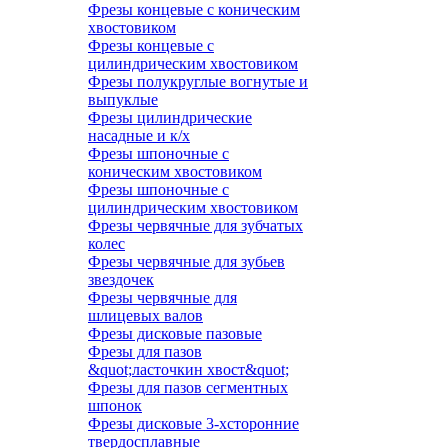
Фрезы концевые с коническим
хвостовиком
Фрезы концевые с
цилиндрическим хвостовиком
Фрезы полукруглые вогнутые и
выпуклые
Фрезы цилиндрические
насадные и к/х
Фрезы шпоночные с
коническим хвостовиком
Фрезы шпоночные с
цилиндрическим хвостовиком
Фрезы червячные для зубчатых
колес
Фрезы червячные для зубьев
звездочек
Фрезы червячные для
шлицевых валов
Фрезы дисковые пазовые
Фрезы для пазов
&quot;ласточкин хвост&quot;
Фрезы для пазов сегментных
шпонок
Фрезы дисковые 3-хсторонние
твердосплавные