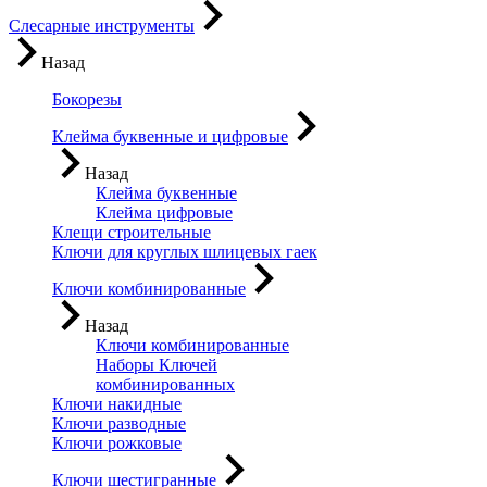
Слесарные инструменты
Назад
Бокорезы
Клейма буквенные и цифровые
Назад
Клейма буквенные
Клейма цифровые
Клещи строительные
Ключи для круглых шлицевых гаек
Ключи комбинированные
Назад
Ключи комбинированные
Наборы Ключей
комбинированных
Ключи накидные
Ключи разводные
Ключи рожковые
Ключи шестигранные