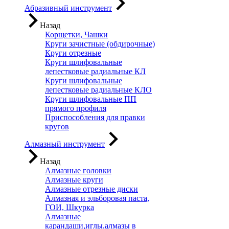
Абразивный инструмент
Назад
Корщетки, Чашки
Круги зачистные (обдирочные)
Круги отрезные
Круги шлифовальные
лепестковые радиальные КЛ
Круги шлифовальные
лепестковые радиальные КЛО
Круги шлифовальные ПП
прямого профиля
Приспособления для правки
кругов
Алмазный инструмент
Назад
Алмазные головки
Алмазные круги
Алмазные отрезные диски
Алмазная и эльборовая паста,
ГОИ, Шкурка
Алмазные
карандаши,иглы,алмазы в