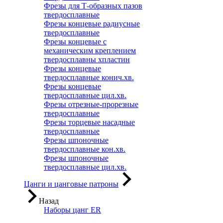
Фрезы для Т-образных пазов
твердосплавные
Фрезы концевые радиусные
твердосплавные
Фрезы концевые с
механическим креплением
твердосплавны хпластин
Фрезы концевые
твердосплавные конич.хв.
Фрезы концевые
твердосплавные цил.хв.
Фрезы отрезные-прорезные
твердосплавные
Фрезы торцевые насадные
твердосплавные
Фрезы шпоночные
твердосплавные кон.хв.
Фрезы шпоночные
твердосплавные цил.хв.
Цанги и цанговые патроны
Назад
Наборы цанг ER