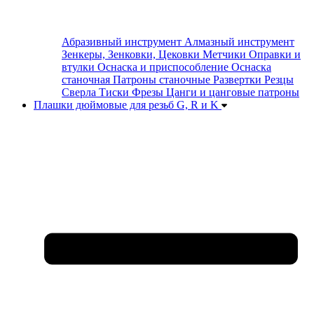
Абразивный инструмент
Алмазный инструмент
Зенкеры, Зенковки, Цековки
Метчики
Оправки и
втулки
Оснаска и приспособление
Оснаска
станочная
Патроны станочные
Развертки
Резцы
Сверла
Тиски
Фрезы
Цанги и цанговые патроны
Плашки дюймовые для резьб G, R и K