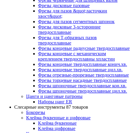
Фрезы червячные для шлицевых валов
Фрезы дисковые пазовые
Фрезы для пазов &quot;ласточкин
хвост&quot;
Фрезы для пазов сегментных шпонок
Фрезы дисковые 3-хсторонние
твердосплавные
Фрезы для Т-образных пазов
твердосплавные
Фрезы концевые радиусные твердосплавные
Фрезы концевые с механическим
креплением твердосплавны хпластин
Фрезы концевые твердосплавные конич.хв.
Фрезы концевые твердосплавные цил.хв.
Фрезы отрезные-прорезные твердосплавные
Фрезы торцевые насадные твердосплавные
Фрезы шпоночные твердосплавные кон.хв.
Фрезы шпоночные твердосплавные цил.хв.
Цанги и цанговые патроны
Наборы цанг ER
Слесарные инструменты
87 товаров
Бокорезы
Клейма буквенные и цифровые
Клейма буквенные
Клейма цифровые