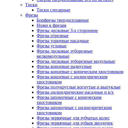
Тиски
Тиски слесарные
Фрезы
Борфрезы твердосплавные
Ножи к фрезам
Фрезы дисковые 3-х сторонние
Фрезы отрезные
Фрезы торцевые насадные
Фрезы угловые
Фрезы дисковые зуборезные
мелкомодульные
Фрезы дисковые зуборезные модульные
Фрезы концевые радиусные
Фрезы концевые с коническим хвостовиком
Фрезы концевые с цилиндрическим
хвостовиком
Фрезы полукруглые вогнутые и выпуклые
Фрезы цилиндрические насадные и к/х
Фрезы шпоночные с коническим
хвостовиком
Фрезы шпоночные с цилиндрическим
хвостовиком
Фрезы червячные для зубчатых колес
Фрезы червячные для зубьев звездочек