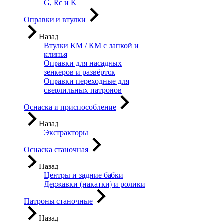
G, Rc и K
Оправки и втулки
Назад
Втулки КМ / КМ с лапкой и
клинья
Оправки для насадных
зенкеров и развёрток
Оправки переходные для
сверлильных патронов
Оснаска и приспособление
Назад
Экстракторы
Оснаска станочная
Назад
Центры и задние бабки
Державки (накатки) и ролики
Патроны станочные
Назад