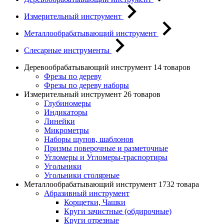
Измерительный инструмент
Металлообрабатывающий инструмент
Слесарные инструменты
Деревообрабатывающий инструмент
14 товаров
Фрезы по дереву
Фрезы по дереву наборы
Измерительный инструмент
26 товаров
Глубиномеры
Индикаторы
Линейки
Микрометры
Наборы щупов, шаблонов
Призмы поверочные и разметочные
Угломеры и Угломеры-траспортиры
Угольники
Угольники столярные
Металлообрабатывающий инструмент
1732 товара
Абразивный инструмент
Корщетки, Чашки
Круги зачистные (обдирочные)
Круги отрезные