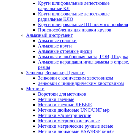
Круги шлифовальные лепестковые
радиальные КЛ
Круги шлифовальные лепестковые
радиальные КЛО
Круги шлифовальные ПП прямого профиля
Приспособления для правки кругов
Алмазный инструмент
Алмазные головки
Алмазные круги
Алмазные отрезные диски
Алмазная и эльборовая паста, ГОИ, Шкурка
Алмазные карандаши,иглы,алмазы в оправе,
резцы
Зенкеры, Зенковки, Цековки
Зенковки с коническим хвостовиком
Зенковки с цилиндрическим хвостовиком
Метчики
Воротоки для метчиков
Метчики гаечные
Метчики гаечные ЛЕВЫЕ
Метчики дюймовые UNC/UNF м/р
Метчики м/р метрические
Метчики метрические ручные
Метчики метрические ручные левые
Метчики дюймовые BSW/BSF резьба