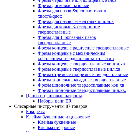
Фрезы червячные для шлицевых валов
Фрезы дисковые пазовые
Фрезы для пазов &quot;ласточкин
хвост&quot;
Фрезы для пазов сегментных шпонок
Фрезы дисковые 3-хсторонние
твердосплавные
Фрезы для Т-образных пазов
твердосплавные
Фрезы концевые радиусные твердосплавные
Фрезы концевые с механическим
креплением твердосплавны хпластин
Фрезы концевые твердосплавные конич.хв.
Фрезы концевые твердосплавные цил.хв.
Фрезы отрезные-прорезные твердосплавные
Фрезы торцевые насадные твердосплавные
Фрезы шпоночные твердосплавные кон.хв.
Фрезы шпоночные твердосплавные цил.хв.
Цанги и цанговые патроны
Наборы цанг ER
Слесарные инструменты
87 товаров
Бокорезы
Клейма буквенные и цифровые
Клейма буквенные
Клейма цифровые