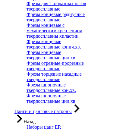
Фрезы для Т-образных пазов
твердосплавные
Фрезы концевые радиусные
твердосплавные
Фрезы концевые с
механическим креплением
твердосплавны хпластин
Фрезы концевые
твердосплавные конич.хв.
Фрезы концевые
твердосплавные цил.хв.
Фрезы отрезные-прорезные
твердосплавные
Фрезы торцевые насадные
твердосплавные
Фрезы шпоночные
твердосплавные кон.хв.
Фрезы шпоночные
твердосплавные цил.хв.
Цанги и цанговые патроны
Назад
Наборы цанг ER