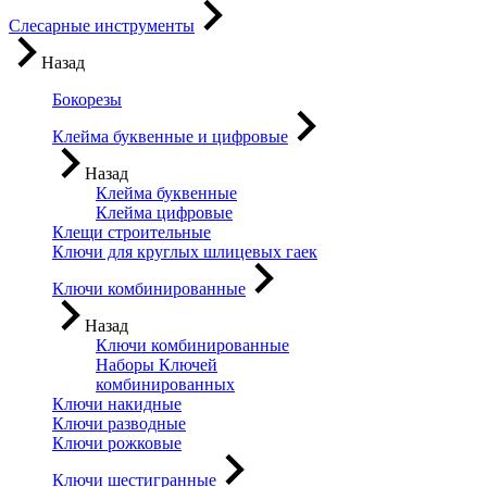
Слесарные инструменты
Назад
Бокорезы
Клейма буквенные и цифровые
Назад
Клейма буквенные
Клейма цифровые
Клещи строительные
Ключи для круглых шлицевых гаек
Ключи комбинированные
Назад
Ключи комбинированные
Наборы Ключей
комбинированных
Ключи накидные
Ключи разводные
Ключи рожковые
Ключи шестигранные