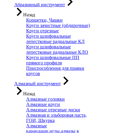
Абразивный инструмент
Назад
Корщетки, Чашки
Круги зачистные (обдирочные)
Круги отрезные
Круги шлифовальные
лепестковые радиальные КЛ
Круги шлифовальные
лепестковые радиальные КЛО
Круги шлифовальные ПП
прямого профиля
Приспособления для правки
кругов
Алмазный инструмент
Назад
Алмазные головки
Алмазные круги
Алмазные отрезные диски
Алмазная и эльборовая паста,
ГОИ, Шкурка
Алмазные
карандаши,иглы,алмазы в