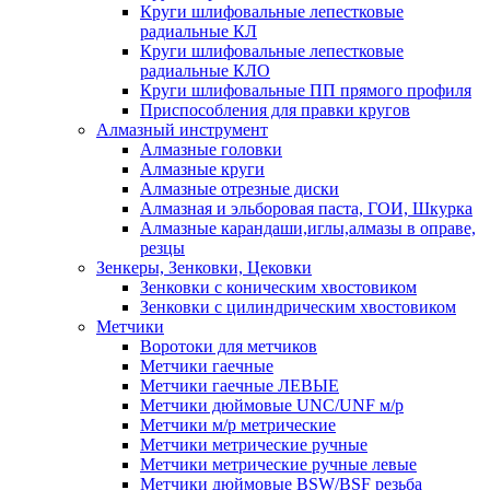
Круги шлифовальные лепестковые
радиальные КЛ
Круги шлифовальные лепестковые
радиальные КЛО
Круги шлифовальные ПП прямого профиля
Приспособления для правки кругов
Алмазный инструмент
Алмазные головки
Алмазные круги
Алмазные отрезные диски
Алмазная и эльборовая паста, ГОИ, Шкурка
Алмазные карандаши,иглы,алмазы в оправе,
резцы
Зенкеры, Зенковки, Цековки
Зенковки с коническим хвостовиком
Зенковки с цилиндрическим хвостовиком
Метчики
Воротоки для метчиков
Метчики гаечные
Метчики гаечные ЛЕВЫЕ
Метчики дюймовые UNC/UNF м/р
Метчики м/р метрические
Метчики метрические ручные
Метчики метрические ручные левые
Метчики дюймовые BSW/BSF резьба