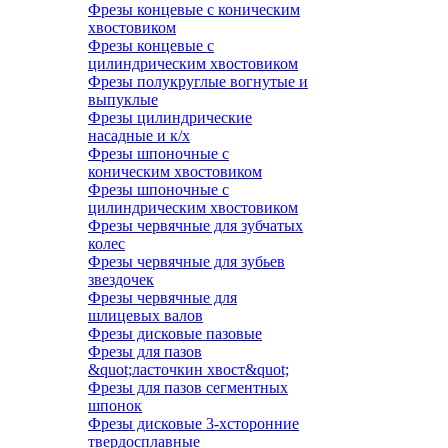
Фрезы концевые с коническим
хвостовиком
Фрезы концевые с
цилиндрическим хвостовиком
Фрезы полукруглые вогнутые и
выпуклые
Фрезы цилиндрические
насадные и к/х
Фрезы шпоночные с
коническим хвостовиком
Фрезы шпоночные с
цилиндрическим хвостовиком
Фрезы червячные для зубчатых
колес
Фрезы червячные для зубьев
звездочек
Фрезы червячные для
шлицевых валов
Фрезы дисковые пазовые
Фрезы для пазов
&quot;ласточкин хвост&quot;
Фрезы для пазов сегментных
шпонок
Фрезы дисковые 3-хсторонние
твердосплавные