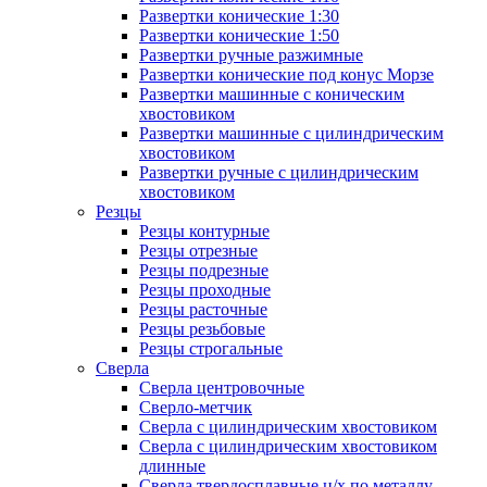
Развертки конические 1:30
Развертки конические 1:50
Развертки ручные разжимные
Развертки конические под конус Морзе
Развертки машинные с коническим
хвостовиком
Развертки машинные с цилиндрическим
хвостовиком
Развертки ручные с цилиндрическим
хвостовиком
Резцы
Резцы контурные
Резцы отрезные
Резцы подрезные
Резцы проходные
Резцы расточные
Резцы резьбовые
Резцы строгальные
Сверла
Сверла центровочные
Сверло-метчик
Сверла с цилиндрическим хвостовиком
Сверла с цилиндрическим хвостовиком
длинные
Сверла твердосплавные ц/х по металлу