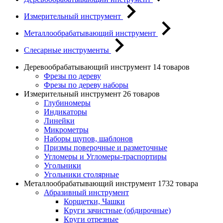
Измерительный инструмент
Металлообрабатывающий инструмент
Слесарные инструменты
Деревообрабатывающий инструмент
14 товаров
Фрезы по дереву
Фрезы по дереву наборы
Измерительный инструмент
26 товаров
Глубиномеры
Индикаторы
Линейки
Микрометры
Наборы щупов, шаблонов
Призмы поверочные и разметочные
Угломеры и Угломеры-траспортиры
Угольники
Угольники столярные
Металлообрабатывающий инструмент
1732 товара
Абразивный инструмент
Корщетки, Чашки
Круги зачистные (обдирочные)
Круги отрезные