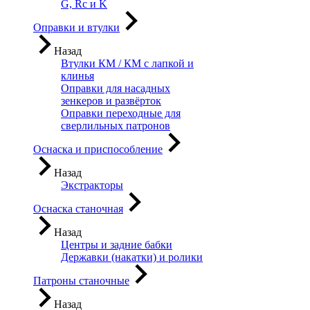
G, Rc и K
Оправки и втулки
Назад
Втулки КМ / КМ с лапкой и
клинья
Оправки для насадных
зенкеров и развёрток
Оправки переходные для
сверлильных патронов
Оснаска и приспособление
Назад
Экстракторы
Оснаска станочная
Назад
Центры и задние бабки
Державки (накатки) и ролики
Патроны станочные
Назад