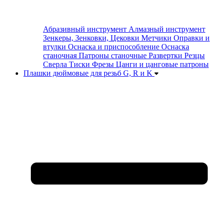
Абразивный инструмент
Алмазный инструмент
Зенкеры, Зенковки, Цековки
Метчики
Оправки и
втулки
Оснаска и приспособление
Оснаска
станочная
Патроны станочные
Развертки
Резцы
Сверла
Тиски
Фрезы
Цанги и цанговые патроны
Плашки дюймовые для резьб G, R и K