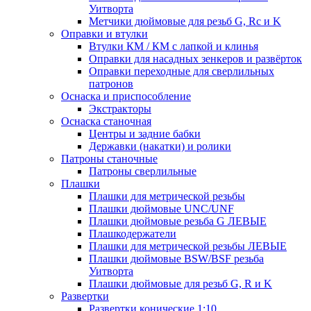
Уитворта
Метчики дюймовые для резьб G, Rc и K
Оправки и втулки
Втулки КМ / КМ с лапкой и клинья
Оправки для насадных зенкеров и развёрток
Оправки переходные для сверлильных
патронов
Оснаска и приспособление
Экстракторы
Оснаска станочная
Центры и задние бабки
Державки (накатки) и ролики
Патроны станочные
Патроны сверлильные
Плашки
Плашки для метрической резьбы
Плашки дюймовые UNC/UNF
Плашки дюймовые резьба G ЛЕВЫЕ
Плашкодержатели
Плашки для метрической резьбы ЛЕВЫЕ
Плашки дюймовые BSW/BSF резьба
Уитворта
Плашки дюймовые для резьб G, R и K
Развертки
Развертки конические 1:10