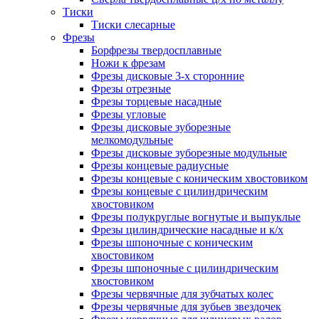
Тиски
Тиски слесарные
Фрезы
Борфрезы твердосплавные
Ножи к фрезам
Фрезы дисковые 3-х сторонние
Фрезы отрезные
Фрезы торцевые насадные
Фрезы угловые
Фрезы дисковые зуборезные
мелкомодульные
Фрезы дисковые зуборезные модульные
Фрезы концевые радиусные
Фрезы концевые с коническим хвостовиком
Фрезы концевые с цилиндрическим
хвостовиком
Фрезы полукруглые вогнутые и выпуклые
Фрезы цилиндрические насадные и к/х
Фрезы шпоночные с коническим
хвостовиком
Фрезы шпоночные с цилиндрическим
хвостовиком
Фрезы червячные для зубчатых колес
Фрезы червячные для зубьев звездочек