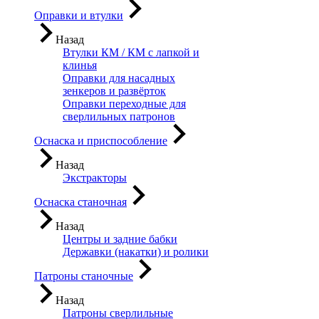
Оправки и втулки
Назад
Втулки КМ / КМ с лапкой и
клинья
Оправки для насадных
зенкеров и развёрток
Оправки переходные для
сверлильных патронов
Оснаска и приспособление
Назад
Экстракторы
Оснаска станочная
Назад
Центры и задние бабки
Державки (накатки) и ролики
Патроны станочные
Назад
Патроны сверлильные