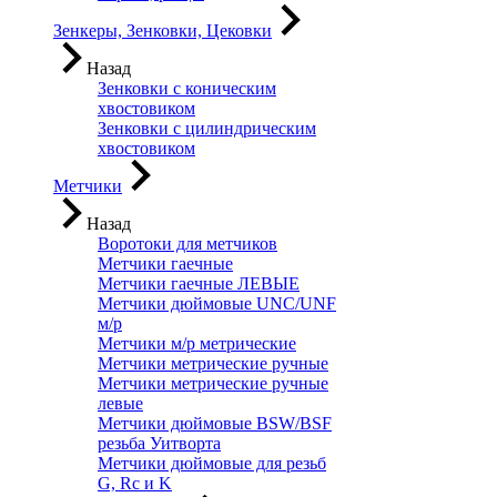
Зенкеры, Зенковки, Цековки
Назад
Зенковки с коническим
хвостовиком
Зенковки с цилиндрическим
хвостовиком
Метчики
Назад
Воротоки для метчиков
Метчики гаечные
Метчики гаечные ЛЕВЫЕ
Метчики дюймовые UNC/UNF
м/р
Метчики м/р метрические
Метчики метрические ручные
Метчики метрические ручные
левые
Метчики дюймовые BSW/BSF
резьба Уитворта
Метчики дюймовые для резьб
G, Rc и K