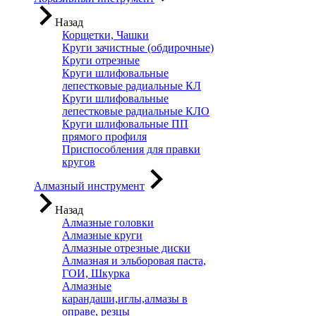
Назад
Корщетки, Чашки
Круги зачистные (обдирочные)
Круги отрезные
Круги шлифовальные
лепестковые радиальные КЛ
Круги шлифовальные
лепестковые радиальные КЛО
Круги шлифовальные ПП
прямого профиля
Приспособления для правки
кругов
Алмазный инструмент
Назад
Алмазные головки
Алмазные круги
Алмазные отрезные диски
Алмазная и эльборовая паста,
ГОИ, Шкурка
Алмазные
карандаши,иглы,алмазы в
оправе, резцы