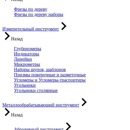
Фрезы по дереву
Фрезы по дереву наборы
Измерительный инструмент
Назад
Глубиномеры
Индикаторы
Линейки
Микрометры
Наборы щупов, шаблонов
Призмы поверочные и разметочные
Угломеры и Угломеры-траспортиры
Угольники
Угольники столярные
Металлообрабатывающий инструмент
Назад
Абразивный инструмент