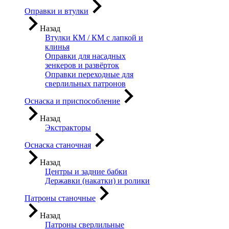
Оправки и втулки
Назад
Втулки КМ / КМ с лапкой и
клинья
Оправки для насадных
зенкеров и развёрток
Оправки переходные для
сверлильных патронов
Оснаска и приспособление
Назад
Экстракторы
Оснаска станочная
Назад
Центры и задние бабки
Державки (накатки) и ролики
Патроны станочные
Назад
Патроны сверлильные