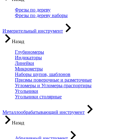
Фрезы по дереву
Фрезы по дереву наборы
Измерительный инструмент
Назад
Глубиномеры
Индикаторы
Линейки
Микрометры
Наборы щупов, шаблонов
Призмы поверочные и разметочные
Угломеры и Угломеры-траспортиры
Угольники
Угольники столярные
Металлообрабатывающий инструмент
Назад
Абразивный инструмент