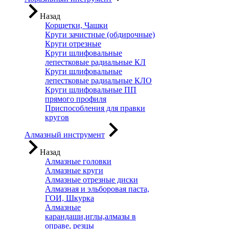
Назад
Корщетки, Чашки
Круги зачистные (обдирочные)
Круги отрезные
Круги шлифовальные
лепестковые радиальные КЛ
Круги шлифовальные
лепестковые радиальные КЛО
Круги шлифовальные ПП
прямого профиля
Приспособления для правки
кругов
Алмазный инструмент
Назад
Алмазные головки
Алмазные круги
Алмазные отрезные диски
Алмазная и эльборовая паста,
ГОИ, Шкурка
Алмазные
карандаши,иглы,алмазы в
оправе, резцы