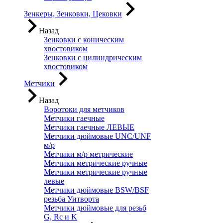
Зенкеры, Зенковки, Цековки
Назад
Зенковки с коническим
хвостовиком
Зенковки с цилиндрическим
хвостовиком
Метчики
Назад
Воротоки для метчиков
Метчики гаечные
Метчики гаечные ЛЕВЫЕ
Метчики дюймовые UNC/UNF
м/р
Метчики м/р метрические
Метчики метрические ручные
Метчики метрические ручные
левые
Метчики дюймовые BSW/BSF
резьба Уитворта
Метчики дюймовые для резьб
G, Rc и K