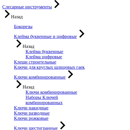
Слесарные инструменты
Назад
Бокорезы
Клейма буквенные и цифровые
Назад
Клейма буквенные
Клейма цифровые
Клещи строительные
Ключи для круглых шлицевых гаек
Ключи комбинированные
Назад
Ключи комбинированные
Наборы Ключей
комбинированных
Ключи накидные
Ключи разводные
Ключи рожковые
Ключи шестигранные