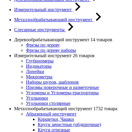
Измерительный инструмент
Металлообрабатывающий инструмент
Слесарные инструменты
Деревообрабатывающий инструмент
14 товаров
Фрезы по дереву
Фрезы по дереву наборы
Измерительный инструмент
26 товаров
Глубиномеры
Индикаторы
Линейки
Микрометры
Наборы щупов, шаблонов
Призмы поверочные и разметочные
Угломеры и Угломеры-траспортиры
Угольники
Угольники столярные
Металлообрабатывающий инструмент
1732 товара
Абразивный инструмент
Корщетки, Чашки
Круги зачистные (обдирочные)
Круги отрезные