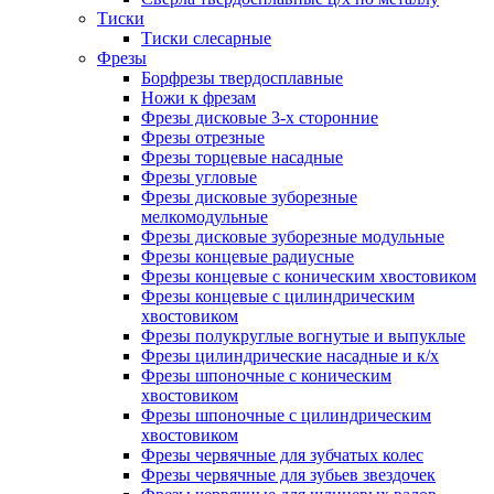
Тиски
Тиски слесарные
Фрезы
Борфрезы твердосплавные
Ножи к фрезам
Фрезы дисковые 3-х сторонние
Фрезы отрезные
Фрезы торцевые насадные
Фрезы угловые
Фрезы дисковые зуборезные
мелкомодульные
Фрезы дисковые зуборезные модульные
Фрезы концевые радиусные
Фрезы концевые с коническим хвостовиком
Фрезы концевые с цилиндрическим
хвостовиком
Фрезы полукруглые вогнутые и выпуклые
Фрезы цилиндрические насадные и к/х
Фрезы шпоночные с коническим
хвостовиком
Фрезы шпоночные с цилиндрическим
хвостовиком
Фрезы червячные для зубчатых колес
Фрезы червячные для зубьев звездочек