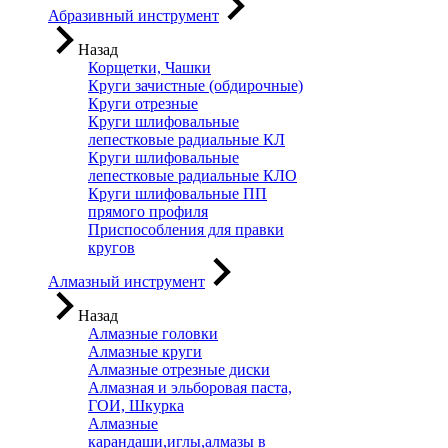
Абразивный инструмент
Назад
Корщетки, Чашки
Круги зачистные (обдирочные)
Круги отрезные
Круги шлифовальные
лепестковые радиальные КЛ
Круги шлифовальные
лепестковые радиальные КЛО
Круги шлифовальные ПП
прямого профиля
Приспособления для правки
кругов
Алмазный инструмент
Назад
Алмазные головки
Алмазные круги
Алмазные отрезные диски
Алмазная и эльборовая паста,
ГОИ, Шкурка
Алмазные
карандаши,иглы,алмазы в