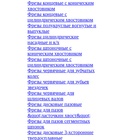
Фрезы концевые с коническим
хвостовиком
Фрезы концевые с
цилиндрическим хвостовиком
Фрезы полукруглые вогнутые и
выпуклые
Фрезы цилиндрические
насадные и к/х
Фрезы шпоночные с
коническим хвостовиком
Фрезы шпоночные с
цилиндрическим хвостовиком
Фрезы червячные для зубчатых
колес
Фрезы червячные для зубьев
звездочек
Фрезы червячные для
шлицевых валов
Фрезы дисковые пазовые
Фрезы для пазов
&quot;ласточкин хвост&quot;
Фрезы для пазов сегментных
шпонок
Фрезы дисковые 3-хсторонние
твердосплавные