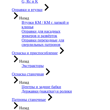
G, Rc и K
Оправки и втулки
Назад
Втулки КМ / КМ с лапкой и
клинья
Оправки для насадных
зенкеров и развёрток
Оправки переходные для
сверлильных патронов
Оснаска и приспособление
Назад
Экстракторы
Оснаска станочная
Назад
Центры и задние бабки
Державки (накатки) и ролики
Патроны станочные
Назад