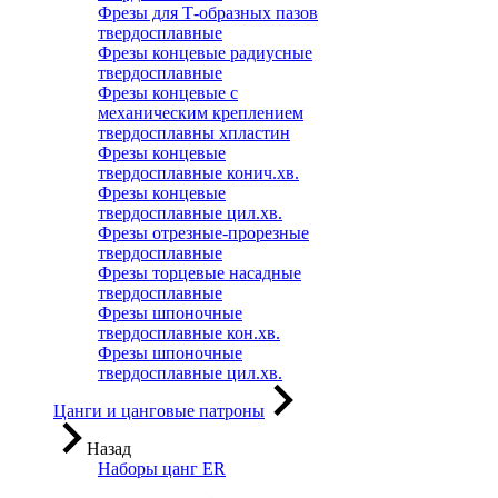
Фрезы для Т-образных пазов
твердосплавные
Фрезы концевые радиусные
твердосплавные
Фрезы концевые с
механическим креплением
твердосплавны хпластин
Фрезы концевые
твердосплавные конич.хв.
Фрезы концевые
твердосплавные цил.хв.
Фрезы отрезные-прорезные
твердосплавные
Фрезы торцевые насадные
твердосплавные
Фрезы шпоночные
твердосплавные кон.хв.
Фрезы шпоночные
твердосплавные цил.хв.
Цанги и цанговые патроны
Назад
Наборы цанг ER