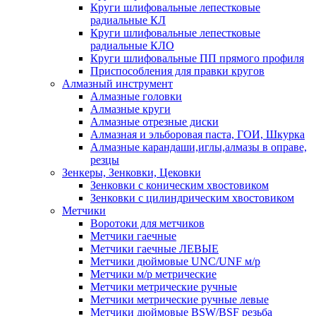
Круги шлифовальные лепестковые
радиальные КЛ
Круги шлифовальные лепестковые
радиальные КЛО
Круги шлифовальные ПП прямого профиля
Приспособления для правки кругов
Алмазный инструмент
Алмазные головки
Алмазные круги
Алмазные отрезные диски
Алмазная и эльборовая паста, ГОИ, Шкурка
Алмазные карандаши,иглы,алмазы в оправе,
резцы
Зенкеры, Зенковки, Цековки
Зенковки с коническим хвостовиком
Зенковки с цилиндрическим хвостовиком
Метчики
Воротоки для метчиков
Метчики гаечные
Метчики гаечные ЛЕВЫЕ
Метчики дюймовые UNC/UNF м/р
Метчики м/р метрические
Метчики метрические ручные
Метчики метрические ручные левые
Метчики дюймовые BSW/BSF резьба