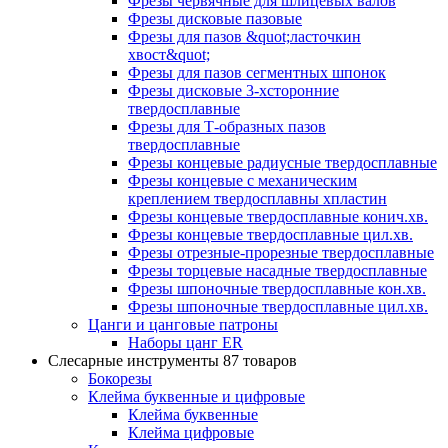
Фрезы червячные для шлицевых валов
Фрезы дисковые пазовые
Фрезы для пазов &quot;ласточкин
хвост&quot;
Фрезы для пазов сегментных шпонок
Фрезы дисковые 3-хсторонние
твердосплавные
Фрезы для Т-образных пазов
твердосплавные
Фрезы концевые радиусные твердосплавные
Фрезы концевые с механическим
креплением твердосплавны хпластин
Фрезы концевые твердосплавные конич.хв.
Фрезы концевые твердосплавные цил.хв.
Фрезы отрезные-прорезные твердосплавные
Фрезы торцевые насадные твердосплавные
Фрезы шпоночные твердосплавные кон.хв.
Фрезы шпоночные твердосплавные цил.хв.
Цанги и цанговые патроны
Наборы цанг ER
Слесарные инструменты
87 товаров
Бокорезы
Клейма буквенные и цифровые
Клейма буквенные
Клейма цифровые