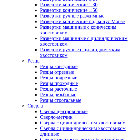
Развертки конические 1:30
Развертки конические 1:50
Развертки ручные разжимные
Развертки конические под конус Морзе
Развертки машинные с коническим
хвостовиком
Развертки машинные с цилиндрическим
хвостовиком
Развертки ручные с цилиндрическим
хвостовиком
Резцы
Резцы контурные
Резцы отрезные
Резцы подрезные
Резцы проходные
Резцы расточные
Резцы резьбовые
Резцы строгальные
Сверла
Сверла центровочные
Сверло-метчик
Сверла с цилиндрическим хвостовиком
Сверла с цилиндрическим хвостовиком
длинные
Сверла твердосплавные ц/х по металлу