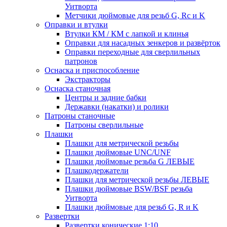
Уитворта
Метчики дюймовые для резьб G, Rc и K
Оправки и втулки
Втулки КМ / КМ с лапкой и клинья
Оправки для насадных зенкеров и развёрток
Оправки переходные для сверлильных
патронов
Оснаска и приспособление
Экстракторы
Оснаска станочная
Центры и задние бабки
Державки (накатки) и ролики
Патроны станочные
Патроны сверлильные
Плашки
Плашки для метрической резьбы
Плашки дюймовые UNC/UNF
Плашки дюймовые резьба G ЛЕВЫЕ
Плашкодержатели
Плашки для метрической резьбы ЛЕВЫЕ
Плашки дюймовые BSW/BSF резьба
Уитворта
Плашки дюймовые для резьб G, R и K
Развертки
Развертки конические 1:10