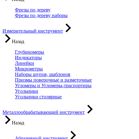
Фрезы по дереву
Фрезы по дереву наборы
Измерительный инструмент
Назад
Глубиномеры
Индикаторы
Линейки
Микрометры
Наборы щупов, шаблонов
Призмы поверочные и разметочные
Угломеры и Угломеры-траспортиры
Угольники
Угольники столярные
Металлообрабатывающий инструмент
Назад
Абразивный инструмент