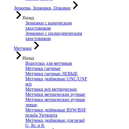
Зенкеры, Зенковки, Цековки
Назад
Зенковки с коническим
хвостовиком
Зенковки с цилиндрическим
хвостовиком
Метчики
Назад
Воротоки для метчиков
Метчики гаечные
Метчики гаечные ЛЕВЫЕ
Метчики дюймовые UNC/UNF
м/р
Метчики м/р метрические
Метчики метрические ручные
Метчики метрические ручные
левые
Метчики дюймовые BSW/BSF
резьба Уитворта
Метчики дюймовые для резьб
G, Rc и K