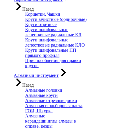
Назад
Корщетки, Чашки
Круги зачистные (обдирочные)
Круги отрезные
Круги шлифовальные
лепестковые радиальные КЛ
Круги шлифовальные
лепестковые радиальные КЛО
Круги шлифовальные ПП
прямого профиля
Приспособления для правки
кругов
Алмазный инструмент
Назад
Алмазные головки
Алмазные круги
Алмазные отрезные диски
Алмазная и эльборовая паста,
ГОИ, Шкурка
Алмазные
карандаши,иглы,алмазы в
оправе, резцы