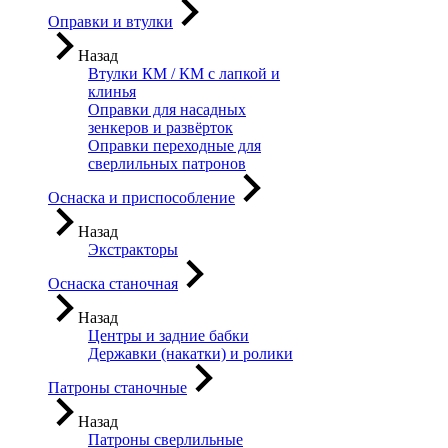
Оправки и втулки
Назад
Втулки КМ / КМ с лапкой и
клинья
Оправки для насадных
зенкеров и развёрток
Оправки переходные для
сверлильных патронов
Оснаска и приспособление
Назад
Экстракторы
Оснаска станочная
Назад
Центры и задние бабки
Державки (накатки) и ролики
Патроны станочные
Назад
Патроны сверлильные