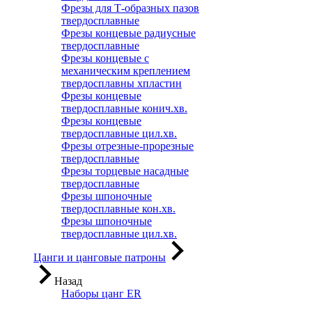
Фрезы для Т-образных пазов
твердосплавные
Фрезы концевые радиусные
твердосплавные
Фрезы концевые с
механическим креплением
твердосплавны хпластин
Фрезы концевые
твердосплавные конич.хв.
Фрезы концевые
твердосплавные цил.хв.
Фрезы отрезные-прорезные
твердосплавные
Фрезы торцевые насадные
твердосплавные
Фрезы шпоночные
твердосплавные кон.хв.
Фрезы шпоночные
твердосплавные цил.хв.
Цанги и цанговые патроны
Назад
Наборы цанг ER