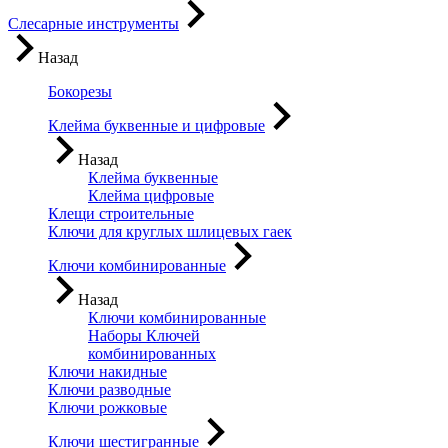
Слесарные инструменты
Назад
Бокорезы
Клейма буквенные и цифровые
Назад
Клейма буквенные
Клейма цифровые
Клещи строительные
Ключи для круглых шлицевых гаек
Ключи комбинированные
Назад
Ключи комбинированные
Наборы Ключей
комбинированных
Ключи накидные
Ключи разводные
Ключи рожковые
Ключи шестигранные