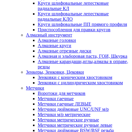
Круги шлифовальные лепестковые
радиальные КЛ
Круги шлифовальные лепестковые
радиальные КЛО
Круги шлифовальные ПП прямого профиля
Приспособления для правки кругов
Алмазный инструмент
Алмазные головки
Алмазные круги
Алмазные отрезные диски
Алмазная и эльборовая паста, ГОИ, Шкурка
Алмазные карандаши,иглы,алмазы в оправе,
резцы
Зенкеры, Зенковки, Цековки
Зенковки с коническим хвостовиком
Зенковки с цилиндрическим хвостовиком
Метчики
Воротоки для метчиков
Метчики гаечные
Метчики гаечные ЛЕВЫЕ
Метчики дюймовые UNC/UNF м/р
Метчики м/р метрические
Метчики метрические ручные
Метчики метрические ручные левые
Метчики дюймовые BSW/BSF резьба