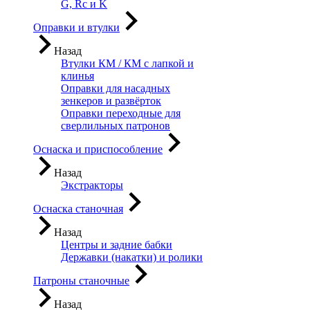
G, Rc и K
Оправки и втулки
Назад
Втулки КМ / КМ с лапкой и
клинья
Оправки для насадных
зенкеров и развёрток
Оправки переходные для
сверлильных патронов
Оснаска и приспособление
Назад
Экстракторы
Оснаска станочная
Назад
Центры и задние бабки
Державки (накатки) и ролики
Патроны станочные
Назад