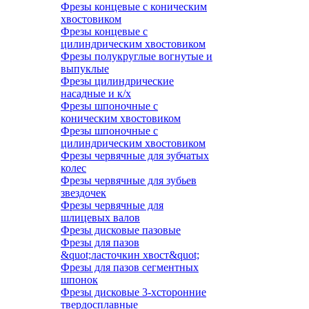
Фрезы концевые с коническим
хвостовиком
Фрезы концевые с
цилиндрическим хвостовиком
Фрезы полукруглые вогнутые и
выпуклые
Фрезы цилиндрические
насадные и к/х
Фрезы шпоночные с
коническим хвостовиком
Фрезы шпоночные с
цилиндрическим хвостовиком
Фрезы червячные для зубчатых
колес
Фрезы червячные для зубьев
звездочек
Фрезы червячные для
шлицевых валов
Фрезы дисковые пазовые
Фрезы для пазов
&quot;ласточкин хвост&quot;
Фрезы для пазов сегментных
шпонок
Фрезы дисковые 3-хсторонние
твердосплавные