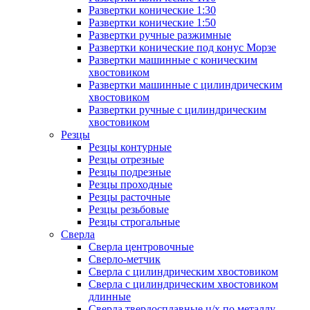
Развертки конические 1:30
Развертки конические 1:50
Развертки ручные разжимные
Развертки конические под конус Морзе
Развертки машинные с коническим
хвостовиком
Развертки машинные с цилиндрическим
хвостовиком
Развертки ручные с цилиндрическим
хвостовиком
Резцы
Резцы контурные
Резцы отрезные
Резцы подрезные
Резцы проходные
Резцы расточные
Резцы резьбовые
Резцы строгальные
Сверла
Сверла центровочные
Сверло-метчик
Сверла с цилиндрическим хвостовиком
Сверла с цилиндрическим хвостовиком
длинные
Сверла твердосплавные ц/х по металлу