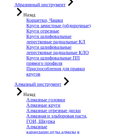
Абразивный инструмент
Назад
Корщетки, Чашки
Круги зачистные (обдирочные)
Круги отрезные
Круги шлифовальные
лепестковые радиальные КЛ
Круги шлифовальные
лепестковые радиальные КЛО
Круги шлифовальные ПП
прямого профиля
Приспособления для правки
кругов
Алмазный инструмент
Назад
Алмазные головки
Алмазные круги
Алмазные отрезные диски
Алмазная и эльборовая паста,
ГОИ, Шкурка
Алмазные
карандаши,иглы,алмазы в