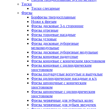
Тиски
Тиски слесарные
Фрезы
Борфрезы твердосплавные
Ножи к фрезам
Фрезы дисковые 3-х сторонние
Фрезы отрезные
Фрезы торцевые насадные
Фрезы угловые
Фрезы дисковые зуборезные
мелкомодульные
Фрезы дисковые зуборезные модульные
Фрезы концевые радиусные
Фрезы концевые с коническим хвостовиком
Фрезы концевые с цилиндрическим
хвостовиком
Фрезы полукруглые вогнутые и выпуклые
Фрезы цилиндрические насадные и к/х
Фрезы шпоночные с коническим
хвостовиком
Фрезы шпоночные с цилиндрическим
хвостовиком
Фрезы червячные для зубчатых колес
Фрезы червячные для зубьев звездочек