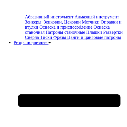
Абразивный инструмент
Алмазный инструмент
Зенкеры, Зенковки, Цековки
Метчики
Оправки и
втулки
Оснаска и приспособление
Оснаска
станочная
Патроны станочные
Плашки
Развертки
Сверла
Тиски
Фрезы
Цанги и цанговые патроны
Резцы подрезные