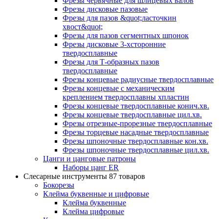
Фрезы червячные для шлицевых валов
Фрезы дисковые пазовые
Фрезы для пазов &quot;ласточкин
хвост&quot;
Фрезы для пазов сегментных шпонок
Фрезы дисковые 3-хсторонние
твердосплавные
Фрезы для Т-образных пазов
твердосплавные
Фрезы концевые радиусные твердосплавные
Фрезы концевые с механическим
креплением твердосплавны хпластин
Фрезы концевые твердосплавные конич.хв.
Фрезы концевые твердосплавные цил.хв.
Фрезы отрезные-прорезные твердосплавные
Фрезы торцевые насадные твердосплавные
Фрезы шпоночные твердосплавные кон.хв.
Фрезы шпоночные твердосплавные цил.хв.
Цанги и цанговые патроны
Наборы цанг ER
Слесарные инструменты
87 товаров
Бокорезы
Клейма буквенные и цифровые
Клейма буквенные
Клейма цифровые