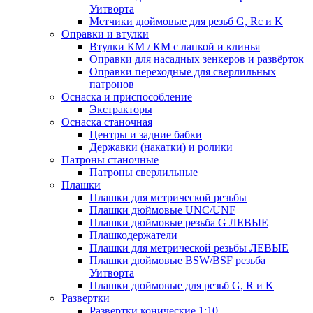
Уитворта
Метчики дюймовые для резьб G, Rc и K
Оправки и втулки
Втулки КМ / КМ с лапкой и клинья
Оправки для насадных зенкеров и развёрток
Оправки переходные для сверлильных
патронов
Оснаска и приспособление
Экстракторы
Оснаска станочная
Центры и задние бабки
Державки (накатки) и ролики
Патроны станочные
Патроны сверлильные
Плашки
Плашки для метрической резьбы
Плашки дюймовые UNC/UNF
Плашки дюймовые резьба G ЛЕВЫЕ
Плашкодержатели
Плашки для метрической резьбы ЛЕВЫЕ
Плашки дюймовые BSW/BSF резьба
Уитворта
Плашки дюймовые для резьб G, R и K
Развертки
Развертки конические 1:10