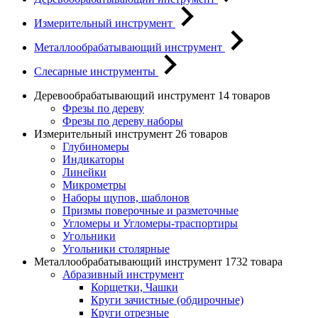
Измерительный инструмент
Металлообрабатывающий инструмент
Слесарные инструменты
Деревообрабатывающий инструмент
14 товаров
Фрезы по дереву
Фрезы по дереву наборы
Измерительный инструмент
26 товаров
Глубиномеры
Индикаторы
Линейки
Микрометры
Наборы щупов, шаблонов
Призмы поверочные и разметочные
Угломеры и Угломеры-траспортиры
Угольники
Угольники столярные
Металлообрабатывающий инструмент
1732 товара
Абразивный инструмент
Корщетки, Чашки
Круги зачистные (обдирочные)
Круги отрезные