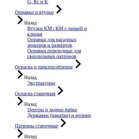
G, Rc и K
Оправки и втулки
Назад
Втулки КМ / КМ с лапкой и
клинья
Оправки для насадных
зенкеров и развёрток
Оправки переходные для
сверлильных патронов
Оснаска и приспособление
Назад
Экстракторы
Оснаска станочная
Назад
Центры и задние бабки
Державки (накатки) и ролики
Патроны станочные
Назад