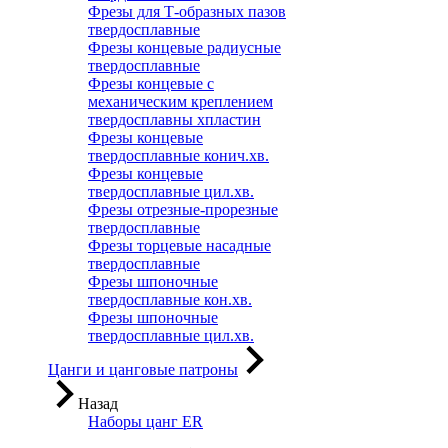
Фрезы для Т-образных пазов
твердосплавные
Фрезы концевые радиусные
твердосплавные
Фрезы концевые с
механическим креплением
твердосплавны хпластин
Фрезы концевые
твердосплавные конич.хв.
Фрезы концевые
твердосплавные цил.хв.
Фрезы отрезные-прорезные
твердосплавные
Фрезы торцевые насадные
твердосплавные
Фрезы шпоночные
твердосплавные кон.хв.
Фрезы шпоночные
твердосплавные цил.хв.
Цанги и цанговые патроны
Назад
Наборы цанг ER