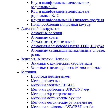
Круги шлифовальные лепестковые
радиальные КЛ
Круги шлифовальные лепестковые
радиальные КЛО
Круги шлифовальные ПП прямого профиля
Приспособления для правки кругов
Алмазный инструмент
Алмазные головки
Алмазные круги
Алмазные отрезные диски
Алмазная и эльборовая паста, ГОИ, Шкурка
Алмазные карандаши,иглы,алмазы в оправе,
резцы
Зенкеры, Зенковки, Цековки
Зенковки с коническим хвостовиком
Зенковки с цилиндрическим хвостовиком
Метчики
Воротоки для метчиков
Метчики гаечные
Метчики гаечные ЛЕВЫЕ
Метчики дюймовые UNC/UNF м/р
Метчики м/р метрические
Метчики метрические ручные
Метчики метрические ручные левые
Метчики дюймовые BSW/BSF резьба