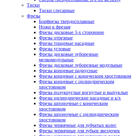
Тиски
Тиски слесарные
Фрезы
Борфрезы твердосплавные
Ножи к фрезам
Фрезы дисковые 3-х сторонние
Фрезы отрезные
Фрезы торцевые насадные
Фрезы угловые
Фрезы дисковые зуборезные
мелкомодульные
Фрезы дисковые зуборезные модульные
Фрезы концевые радиусные
Фрезы концевые с коническим хвостовиком
Фрезы концевые с цилиндрическим
хвостовиком
Фрезы полукруглые вогнутые и выпуклые
Фрезы цилиндрические насадные и к/х
Фрезы шпоночные с коническим
хвостовиком
Фрезы шпоночные с цилиндрическим
хвостовиком
Фрезы червячные для зубчатых колес
Фрезы червячные для зубьев звездочек