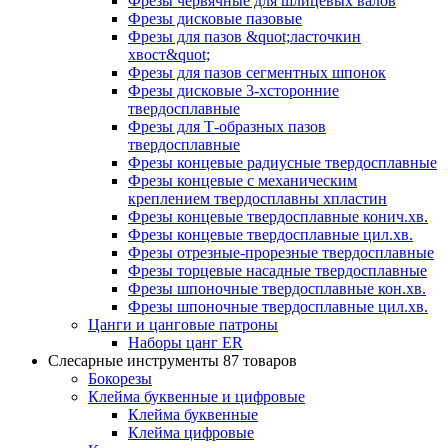
Фрезы червячные для шлицевых валов
Фрезы дисковые пазовые
Фрезы для пазов &quot;ласточкин
хвост&quot;
Фрезы для пазов сегментных шпонок
Фрезы дисковые 3-хсторонние
твердосплавные
Фрезы для Т-образных пазов
твердосплавные
Фрезы концевые радиусные твердосплавные
Фрезы концевые с механическим
креплением твердосплавны хпластин
Фрезы концевые твердосплавные конич.хв.
Фрезы концевые твердосплавные цил.хв.
Фрезы отрезные-прорезные твердосплавные
Фрезы торцевые насадные твердосплавные
Фрезы шпоночные твердосплавные кон.хв.
Фрезы шпоночные твердосплавные цил.хв.
Цанги и цанговые патроны
Наборы цанг ER
Слесарные инструменты
87 товаров
Бокорезы
Клейма буквенные и цифровые
Клейма буквенные
Клейма цифровые