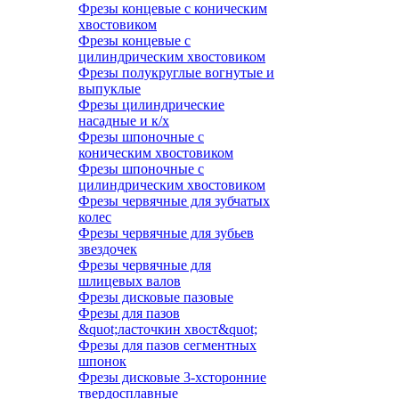
Фрезы концевые с коническим
хвостовиком
Фрезы концевые с
цилиндрическим хвостовиком
Фрезы полукруглые вогнутые и
выпуклые
Фрезы цилиндрические
насадные и к/х
Фрезы шпоночные с
коническим хвостовиком
Фрезы шпоночные с
цилиндрическим хвостовиком
Фрезы червячные для зубчатых
колес
Фрезы червячные для зубьев
звездочек
Фрезы червячные для
шлицевых валов
Фрезы дисковые пазовые
Фрезы для пазов
&quot;ласточкин хвост&quot;
Фрезы для пазов сегментных
шпонок
Фрезы дисковые 3-хсторонние
твердосплавные