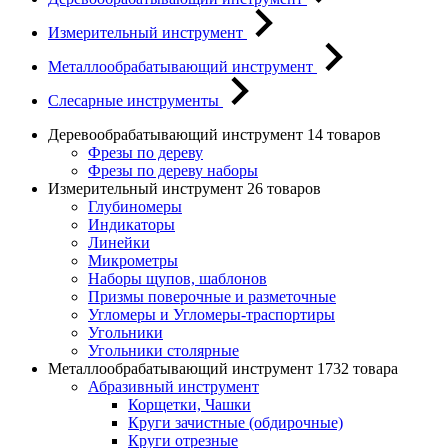
Измерительный инструмент
Металлообрабатывающий инструмент
Слесарные инструменты
Деревообрабатывающий инструмент
14 товаров
Фрезы по дереву
Фрезы по дереву наборы
Измерительный инструмент
26 товаров
Глубиномеры
Индикаторы
Линейки
Микрометры
Наборы щупов, шаблонов
Призмы поверочные и разметочные
Угломеры и Угломеры-траспортиры
Угольники
Угольники столярные
Металлообрабатывающий инструмент
1732 товара
Абразивный инструмент
Корщетки, Чашки
Круги зачистные (обдирочные)
Круги отрезные