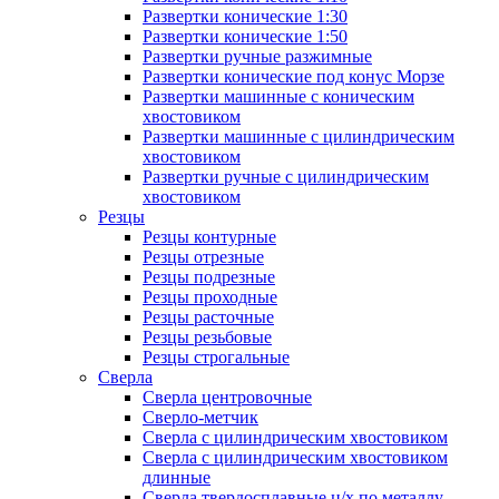
Развертки конические 1:30
Развертки конические 1:50
Развертки ручные разжимные
Развертки конические под конус Морзе
Развертки машинные с коническим
хвостовиком
Развертки машинные с цилиндрическим
хвостовиком
Развертки ручные с цилиндрическим
хвостовиком
Резцы
Резцы контурные
Резцы отрезные
Резцы подрезные
Резцы проходные
Резцы расточные
Резцы резьбовые
Резцы строгальные
Сверла
Сверла центровочные
Сверло-метчик
Сверла с цилиндрическим хвостовиком
Сверла с цилиндрическим хвостовиком
длинные
Сверла твердосплавные ц/х по металлу