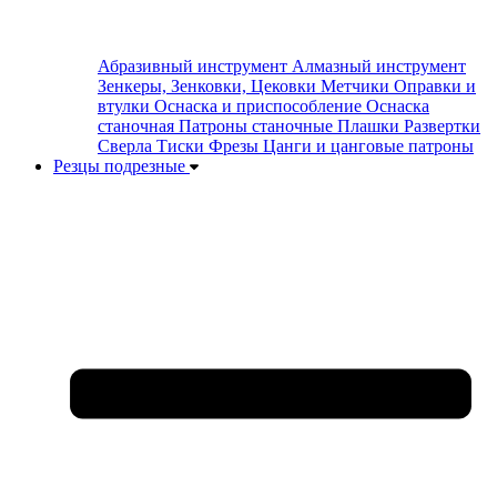
Абразивный инструмент
Алмазный инструмент
Зенкеры, Зенковки, Цековки
Метчики
Оправки и
втулки
Оснаска и приспособление
Оснаска
станочная
Патроны станочные
Плашки
Развертки
Сверла
Тиски
Фрезы
Цанги и цанговые патроны
Резцы подрезные