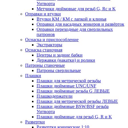
Уитворта
Метчики дюймовые для резьб G, Rc и K
Оправки и втулки
Втулки КМ / КМ с лапкой и клинья
Оправки для насадных зенкеров и развёрток
Оправки переходные для сверлильных
патронов
Оснаска и приспособление
Экстракторы
Оснаска станочная
Центры и задние бабки
Державки (накатки) и ролики
Патроны станочные
Патроны сверлильные
Плашки
Плашки для метрической резьбы
Плашки дюймовые UNC/UNF
Плашки дюймовые резьба G ЛЕВЫЕ
Плашкодержатели
Плашки для метрической резьбы ЛЕВЫЕ
Плашки дюймовые BSW/BSF резьба
Уитворта
Плашки дюймовые для резьб G, R и K
Развертки
Развертки конические 1:10