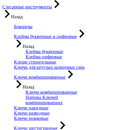
Слесарные инструменты
Назад
Бокорезы
Клейма буквенные и цифровые
Назад
Клейма буквенные
Клейма цифровые
Клещи строительные
Ключи для круглых шлицевых гаек
Ключи комбинированные
Назад
Ключи комбинированные
Наборы Ключей
комбинированных
Ключи накидные
Ключи разводные
Ключи рожковые
Ключи шестигранные