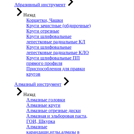
Абразивный инструмент
Назад
Корщетки, Чашки
Круги зачистные (обдирочные)
Круги отрезные
Круги шлифовальные
лепестковые радиальные КЛ
Круги шлифовальные
лепестковые радиальные КЛО
Круги шлифовальные ПП
прямого профиля
Приспособления для правки
кругов
Алмазный инструмент
Назад
Алмазные головки
Алмазные круги
Алмазные отрезные диски
Алмазная и эльборовая паста,
ГОИ, Шкурка
Алмазные
карандаши,иглы,алмазы в