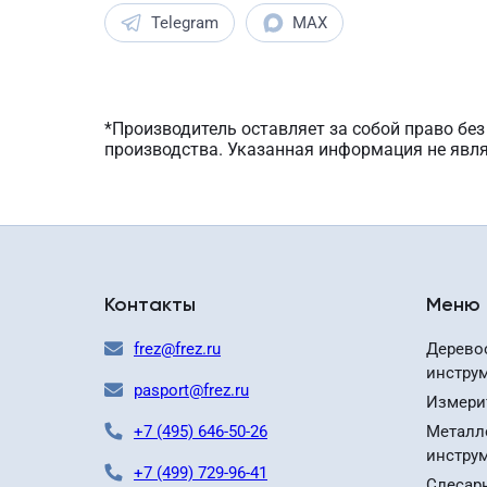
Telegram
MAX
*Производитель оставляет за собой право бе
производства. Указанная информация не явл
Контакты
Меню
frez@frez.ru
Дерево
инстру
pasport@frez.ru
Измери
+7 (495) 646-50-26
Металл
инстру
+7 (499) 729-96-41
Слесар