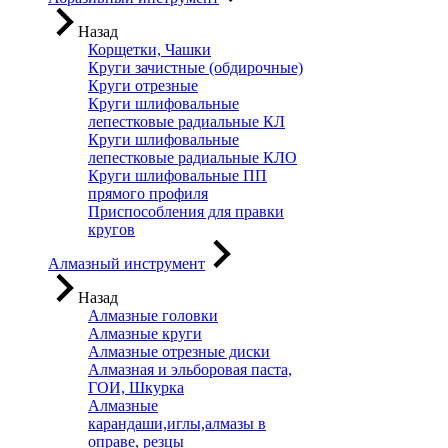
Назад
Корщетки, Чашки
Круги зачистные (обдирочные)
Круги отрезные
Круги шлифовальные
лепестковые радиальные КЛ
Круги шлифовальные
лепестковые радиальные КЛО
Круги шлифовальные ПП
прямого профиля
Приспособления для правки
кругов
Алмазный инструмент
Назад
Алмазные головки
Алмазные круги
Алмазные отрезные диски
Алмазная и эльборовая паста,
ГОИ, Шкурка
Алмазные
карандаши,иглы,алмазы в
оправе, резцы