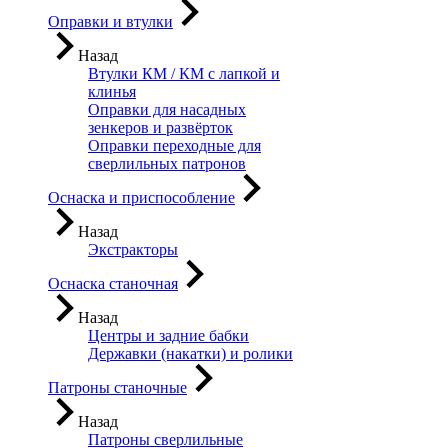
Оправки и втулки
Назад
Втулки КМ / КМ с лапкой и
клинья
Оправки для насадных
зенкеров и развёрток
Оправки переходные для
сверлильных патронов
Оснаска и приспособление
Назад
Экстракторы
Оснаска станочная
Назад
Центры и задние бабки
Державки (накатки) и ролики
Патроны станочные
Назад
Патроны сверлильные