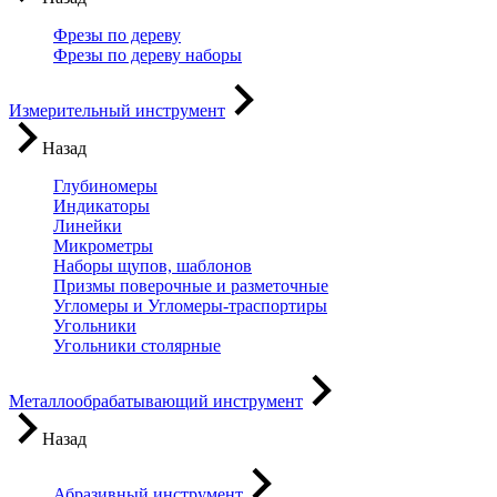
Фрезы по дереву
Фрезы по дереву наборы
Измерительный инструмент
Назад
Глубиномеры
Индикаторы
Линейки
Микрометры
Наборы щупов, шаблонов
Призмы поверочные и разметочные
Угломеры и Угломеры-траспортиры
Угольники
Угольники столярные
Металлообрабатывающий инструмент
Назад
Абразивный инструмент