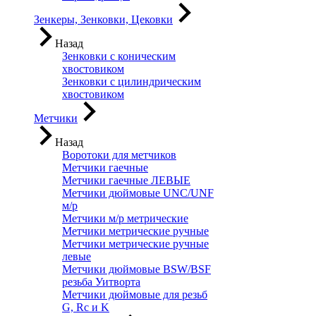
Зенкеры, Зенковки, Цековки
Назад
Зенковки с коническим
хвостовиком
Зенковки с цилиндрическим
хвостовиком
Метчики
Назад
Воротоки для метчиков
Метчики гаечные
Метчики гаечные ЛЕВЫЕ
Метчики дюймовые UNC/UNF
м/р
Метчики м/р метрические
Метчики метрические ручные
Метчики метрические ручные
левые
Метчики дюймовые BSW/BSF
резьба Уитворта
Метчики дюймовые для резьб
G, Rc и K