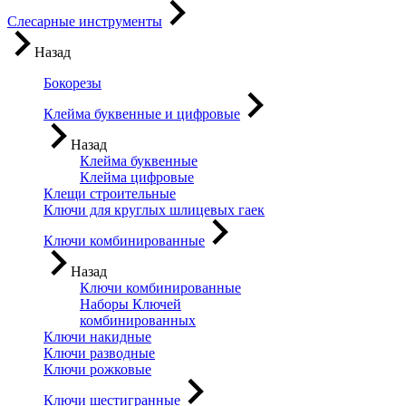
Слесарные инструменты
Назад
Бокорезы
Клейма буквенные и цифровые
Назад
Клейма буквенные
Клейма цифровые
Клещи строительные
Ключи для круглых шлицевых гаек
Ключи комбинированные
Назад
Ключи комбинированные
Наборы Ключей
комбинированных
Ключи накидные
Ключи разводные
Ключи рожковые
Ключи шестигранные