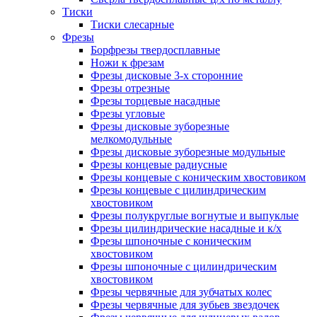
Тиски
Тиски слесарные
Фрезы
Борфрезы твердосплавные
Ножи к фрезам
Фрезы дисковые 3-х сторонние
Фрезы отрезные
Фрезы торцевые насадные
Фрезы угловые
Фрезы дисковые зуборезные
мелкомодульные
Фрезы дисковые зуборезные модульные
Фрезы концевые радиусные
Фрезы концевые с коническим хвостовиком
Фрезы концевые с цилиндрическим
хвостовиком
Фрезы полукруглые вогнутые и выпуклые
Фрезы цилиндрические насадные и к/х
Фрезы шпоночные с коническим
хвостовиком
Фрезы шпоночные с цилиндрическим
хвостовиком
Фрезы червячные для зубчатых колес
Фрезы червячные для зубьев звездочек