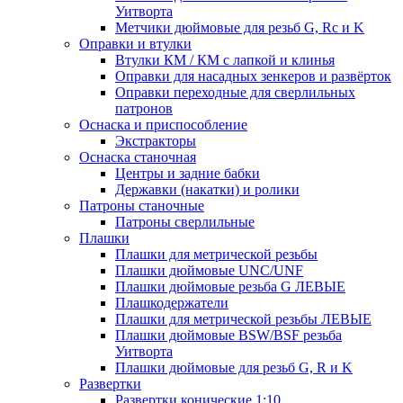
Уитворта
Метчики дюймовые для резьб G, Rc и K
Оправки и втулки
Втулки КМ / КМ с лапкой и клинья
Оправки для насадных зенкеров и развёрток
Оправки переходные для сверлильных
патронов
Оснаска и приспособление
Экстракторы
Оснаска станочная
Центры и задние бабки
Державки (накатки) и ролики
Патроны станочные
Патроны сверлильные
Плашки
Плашки для метрической резьбы
Плашки дюймовые UNC/UNF
Плашки дюймовые резьба G ЛЕВЫЕ
Плашкодержатели
Плашки для метрической резьбы ЛЕВЫЕ
Плашки дюймовые BSW/BSF резьба
Уитворта
Плашки дюймовые для резьб G, R и K
Развертки
Развертки конические 1:10