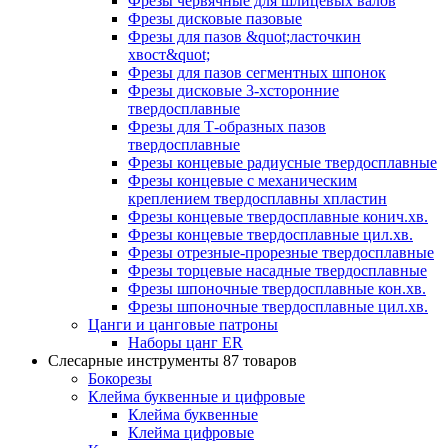
Фрезы червячные для шлицевых валов
Фрезы дисковые пазовые
Фрезы для пазов &quot;ласточкин
хвост&quot;
Фрезы для пазов сегментных шпонок
Фрезы дисковые 3-хсторонние
твердосплавные
Фрезы для Т-образных пазов
твердосплавные
Фрезы концевые радиусные твердосплавные
Фрезы концевые с механическим
креплением твердосплавны хпластин
Фрезы концевые твердосплавные конич.хв.
Фрезы концевые твердосплавные цил.хв.
Фрезы отрезные-прорезные твердосплавные
Фрезы торцевые насадные твердосплавные
Фрезы шпоночные твердосплавные кон.хв.
Фрезы шпоночные твердосплавные цил.хв.
Цанги и цанговые патроны
Наборы цанг ER
Слесарные инструменты
87 товаров
Бокорезы
Клейма буквенные и цифровые
Клейма буквенные
Клейма цифровые