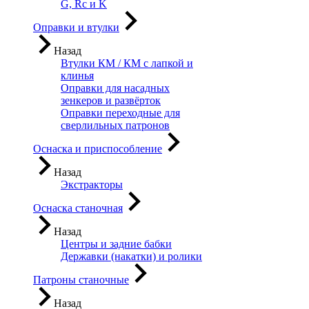
G, Rc и K
Оправки и втулки
Назад
Втулки КМ / КМ с лапкой и
клинья
Оправки для насадных
зенкеров и развёрток
Оправки переходные для
сверлильных патронов
Оснаска и приспособление
Назад
Экстракторы
Оснаска станочная
Назад
Центры и задние бабки
Державки (накатки) и ролики
Патроны станочные
Назад