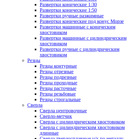
Развертки конические 1:30
Развертки конические 1:50
Развертки ручные разжимные
Развертки конические под конус Морзе
Развертки машинные с коническим
хвостовиком
Развертки машинные с цилиндрическим
хвостовиком
Развертки ручные с цилиндрическим
хвостовиком
Резцы
Резцы контурные
Резцы отрезные
Резцы подрезные
Резцы проходные
Резцы расточные
Резцы резьбовые
Резцы строгальные
Сверла
Сверла центровочные
Сверло-метчик
Сверла с цилиндрическим хвостовиком
Сверла с цилиндрическим хвостовиком
длинные
Сверла твердосплавные ц/х по металлу