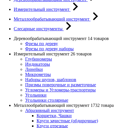
Измерительный инструмент
Металлообрабатывающий инструмент
Слесарные инструменты
Деревообрабатывающий инструмент
14 товаров
Фрезы по дереву
Фрезы по дереву наборы
Измерительный инструмент
26 товаров
Глубиномеры
Индикаторы
Линейки
Микрометры
Наборы щупов, шаблонов
Призмы поверочные и разметочные
Угломеры и Угломеры-траспортиры
Угольники
Угольники столярные
Металлообрабатывающий инструмент
1732 товара
Абразивный инструмент
Корщетки, Чашки
Круги зачистные (обдирочные)
Круги отрезные