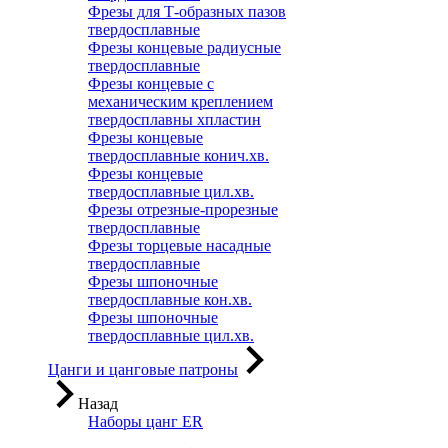
Фрезы для Т-образных пазов
твердосплавные
Фрезы концевые радиусные
твердосплавные
Фрезы концевые с
механическим креплением
твердосплавны хпластин
Фрезы концевые
твердосплавные конич.хв.
Фрезы концевые
твердосплавные цил.хв.
Фрезы отрезные-прорезные
твердосплавные
Фрезы торцевые насадные
твердосплавные
Фрезы шпоночные
твердосплавные кон.хв.
Фрезы шпоночные
твердосплавные цил.хв.
Цанги и цанговые патроны
Назад
Наборы цанг ER