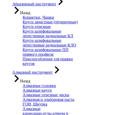
Абразивный инструмент
Назад
Корщетки, Чашки
Круги зачистные (обдирочные)
Круги отрезные
Круги шлифовальные
лепестковые радиальные КЛ
Круги шлифовальные
лепестковые радиальные КЛО
Круги шлифовальные ПП
прямого профиля
Приспособления для правки
кругов
Алмазный инструмент
Назад
Алмазные головки
Алмазные круги
Алмазные отрезные диски
Алмазная и эльборовая паста,
ГОИ, Шкурка
Алмазные
карандаши,иглы,алмазы в