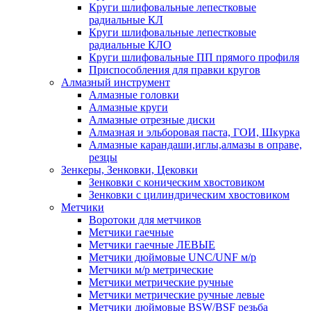
Круги шлифовальные лепестковые
радиальные КЛ
Круги шлифовальные лепестковые
радиальные КЛО
Круги шлифовальные ПП прямого профиля
Приспособления для правки кругов
Алмазный инструмент
Алмазные головки
Алмазные круги
Алмазные отрезные диски
Алмазная и эльборовая паста, ГОИ, Шкурка
Алмазные карандаши,иглы,алмазы в оправе,
резцы
Зенкеры, Зенковки, Цековки
Зенковки с коническим хвостовиком
Зенковки с цилиндрическим хвостовиком
Метчики
Воротоки для метчиков
Метчики гаечные
Метчики гаечные ЛЕВЫЕ
Метчики дюймовые UNC/UNF м/р
Метчики м/р метрические
Метчики метрические ручные
Метчики метрические ручные левые
Метчики дюймовые BSW/BSF резьба