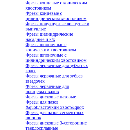
Фрезы концевые с коническим
хвостовиком
Фрезы концевые с
цилиндрическим хвостовиком
Фрезы полукруглые вогнутые и
выпуклые
Фрезы цилиндрические
насадные и к/х
Фрезы шпоночные с
коническим хвостовиком
Фрезы шпоночные с
цилиндрическим хвостовиком
Фрезы червячные для зубчатых
колес
Фрезы червячные для зубьев
звездочек
Фрезы червячные для
шлицевых валов
Фрезы дисковые пазовые
Фрезы для пазов
&quot;ласточкин хвост&quot;
Фрезы для пазов сегментных
шпонок
Фрезы дисковые 3-хсторонние
твердосплавные