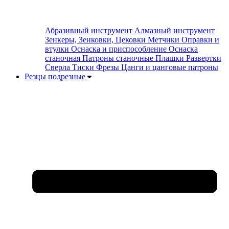
Абразивный инструмент
Алмазный инструмент
Зенкеры, Зенковки, Цековки
Метчики
Оправки и
втулки
Оснаска и приспособление
Оснаска
станочная
Патроны станочные
Плашки
Развертки
Сверла
Тиски
Фрезы
Цанги и цанговые патроны
Резцы подрезные