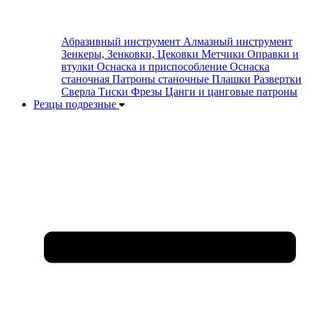
Абразивный инструмент
Алмазный инструмент
Зенкеры, Зенковки, Цековки
Метчики
Оправки и
втулки
Оснаска и приспособление
Оснаска
станочная
Патроны станочные
Плашки
Развертки
Сверла
Тиски
Фрезы
Цанги и цанговые патроны
Резцы подрезные