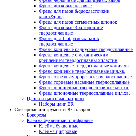
Фрезы червячные для шлицевых валов
Фрезы дисковые пазовые
Фрезы для пазов &quot;ласточкин
хвост&quot;
Фрезы для пазов сегментных шпонок
Фрезы дисковые 3-хсторонние
твердосплавные
Фрезы для Т-образных пазов
твердосплавные
Фрезы концевые радиусные твердосплавные
Фрезы концевые с механическим
креплением твердосплавны хпластин
Фрезы концевые твердосплавные конич.хв.
Фрезы концевые твердосплавные цил.хв.
Фрезы отрезные-прорезные твердосплавные
Фрезы торцевые насадные твердосплавные
Фрезы шпоночные твердосплавные кон.хв.
Фрезы шпоночные твердосплавные цил.хв.
Цанги и цанговые патроны
Наборы цанг ER
Слесарные инструменты
87 товаров
Бокорезы
Клейма буквенные и цифровые
Клейма буквенные
Клейма цифровые