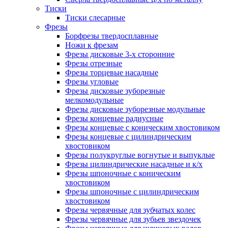
Тиски
Тиски слесарные
Фрезы
Борфрезы твердосплавные
Ножи к фрезам
Фрезы дисковые 3-х сторонние
Фрезы отрезные
Фрезы торцевые насадные
Фрезы угловые
Фрезы дисковые зуборезные
мелкомодульные
Фрезы дисковые зуборезные модульные
Фрезы концевые радиусные
Фрезы концевые с коническим хвостовиком
Фрезы концевые с цилиндрическим
хвостовиком
Фрезы полукруглые вогнутые и выпуклые
Фрезы цилиндрические насадные и к/х
Фрезы шпоночные с коническим
хвостовиком
Фрезы шпоночные с цилиндрическим
хвостовиком
Фрезы червячные для зубчатых колес
Фрезы червячные для зубьев звездочек