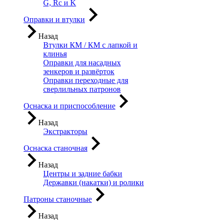
G, Rc и K
Оправки и втулки
Назад
Втулки КМ / КМ с лапкой и
клинья
Оправки для насадных
зенкеров и развёрток
Оправки переходные для
сверлильных патронов
Оснаска и приспособление
Назад
Экстракторы
Оснаска станочная
Назад
Центры и задние бабки
Державки (накатки) и ролики
Патроны станочные
Назад