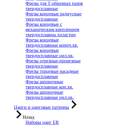
Фрезы для Т-образных пазов
твердосплавные
Фрезы концевые радиусные
твердосплавные
Фрезы концевые с
механическим креплением
твердосплавны хпластин
Фрезы концевые
твердосплавные конич.хв.
Фрезы концевые
твердосплавные цил.хв.
Фрезы отрезные-прорезные
твердосплавные
Фрезы торцевые насадные
твердосплавные
Фрезы шпоночные
твердосплавные кон.хв.
Фрезы шпоночные
твердосплавные цил.хв.
Цанги и цанговые патроны
Назад
Наборы цанг ER