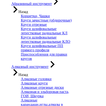
Абразивный инструмент
Назад
Корщетки, Чашки
Круги зачистные (обдирочные)
Круги отрезные
Круги шлифовальные
лепестковые радиальные КЛ
Круги шлифовальные
лепестковые радиальные КЛО
Круги шлифовальные ПП
прямого профиля
Приспособления для правки
кругов
Алмазный инструмент
Назад
Алмазные головки
Алмазные круги
Алмазные отрезные диски
Алмазная и эльборовая паста,
ГОИ, Шкурка
Алмазные
карандаши,иглы,алмазы в