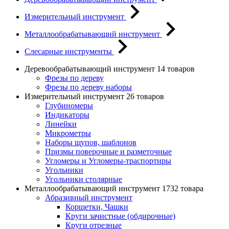
Измерительный инструмент
Металлообрабатывающий инструмент
Слесарные инструменты
Деревообрабатывающий инструмент
14 товаров
Фрезы по дереву
Фрезы по дереву наборы
Измерительный инструмент
26 товаров
Глубиномеры
Индикаторы
Линейки
Микрометры
Наборы щупов, шаблонов
Призмы поверочные и разметочные
Угломеры и Угломеры-траспортиры
Угольники
Угольники столярные
Металлообрабатывающий инструмент
1732 товара
Абразивный инструмент
Корщетки, Чашки
Круги зачистные (обдирочные)
Круги отрезные