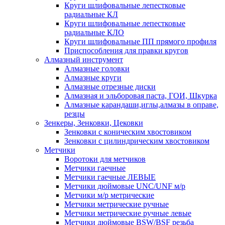
Круги шлифовальные лепестковые
радиальные КЛ
Круги шлифовальные лепестковые
радиальные КЛО
Круги шлифовальные ПП прямого профиля
Приспособления для правки кругов
Алмазный инструмент
Алмазные головки
Алмазные круги
Алмазные отрезные диски
Алмазная и эльборовая паста, ГОИ, Шкурка
Алмазные карандаши,иглы,алмазы в оправе,
резцы
Зенкеры, Зенковки, Цековки
Зенковки с коническим хвостовиком
Зенковки с цилиндрическим хвостовиком
Метчики
Воротоки для метчиков
Метчики гаечные
Метчики гаечные ЛЕВЫЕ
Метчики дюймовые UNC/UNF м/р
Метчики м/р метрические
Метчики метрические ручные
Метчики метрические ручные левые
Метчики дюймовые BSW/BSF резьба