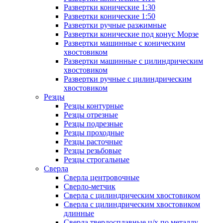
Развертки конические 1:30
Развертки конические 1:50
Развертки ручные разжимные
Развертки конические под конус Морзе
Развертки машинные с коническим
хвостовиком
Развертки машинные с цилиндрическим
хвостовиком
Развертки ручные с цилиндрическим
хвостовиком
Резцы
Резцы контурные
Резцы отрезные
Резцы подрезные
Резцы проходные
Резцы расточные
Резцы резьбовые
Резцы строгальные
Сверла
Сверла центровочные
Сверло-метчик
Сверла с цилиндрическим хвостовиком
Сверла с цилиндрическим хвостовиком
длинные
Сверла твердосплавные ц/х по металлу