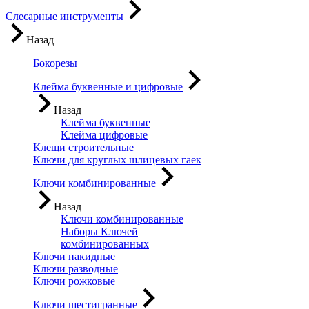
Слесарные инструменты
Назад
Бокорезы
Клейма буквенные и цифровые
Назад
Клейма буквенные
Клейма цифровые
Клещи строительные
Ключи для круглых шлицевых гаек
Ключи комбинированные
Назад
Ключи комбинированные
Наборы Ключей
комбинированных
Ключи накидные
Ключи разводные
Ключи рожковые
Ключи шестигранные