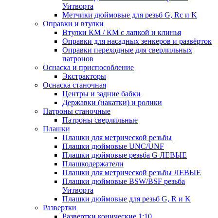
Уитворта
Метчики дюймовые для резьб G, Rc и K
Оправки и втулки
Втулки КМ / КМ с лапкой и клинья
Оправки для насадных зенкеров и развёрток
Оправки переходные для сверлильных
патронов
Оснаска и приспособление
Экстракторы
Оснаска станочная
Центры и задние бабки
Державки (накатки) и ролики
Патроны станочные
Патроны сверлильные
Плашки
Плашки для метрической резьбы
Плашки дюймовые UNC/UNF
Плашки дюймовые резьба G ЛЕВЫЕ
Плашкодержатели
Плашки для метрической резьбы ЛЕВЫЕ
Плашки дюймовые BSW/BSF резьба
Уитворта
Плашки дюймовые для резьб G, R и K
Развертки
Развертки конические 1:10