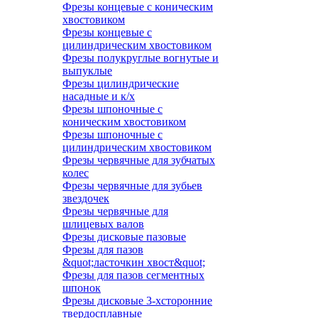
Фрезы концевые с коническим
хвостовиком
Фрезы концевые с
цилиндрическим хвостовиком
Фрезы полукруглые вогнутые и
выпуклые
Фрезы цилиндрические
насадные и к/х
Фрезы шпоночные с
коническим хвостовиком
Фрезы шпоночные с
цилиндрическим хвостовиком
Фрезы червячные для зубчатых
колес
Фрезы червячные для зубьев
звездочек
Фрезы червячные для
шлицевых валов
Фрезы дисковые пазовые
Фрезы для пазов
&quot;ласточкин хвост&quot;
Фрезы для пазов сегментных
шпонок
Фрезы дисковые 3-хсторонние
твердосплавные