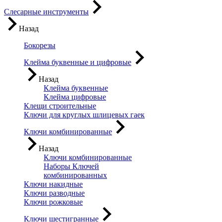
Слесарные инструменты
Назад
Бокорезы
Клейма буквенные и цифровые
Назад
Клейма буквенные
Клейма цифровые
Клещи строительные
Ключи для круглых шлицевых гаек
Ключи комбинированные
Назад
Ключи комбинированные
Наборы Ключей
комбинированных
Ключи накидные
Ключи разводные
Ключи рожковые
Ключи шестигранные