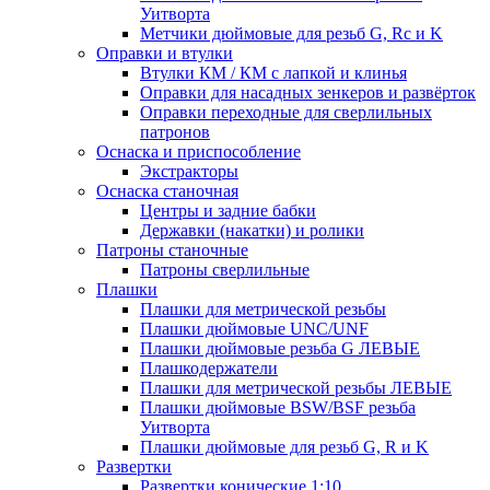
Уитворта
Метчики дюймовые для резьб G, Rc и K
Оправки и втулки
Втулки КМ / КМ с лапкой и клинья
Оправки для насадных зенкеров и развёрток
Оправки переходные для сверлильных
патронов
Оснаска и приспособление
Экстракторы
Оснаска станочная
Центры и задние бабки
Державки (накатки) и ролики
Патроны станочные
Патроны сверлильные
Плашки
Плашки для метрической резьбы
Плашки дюймовые UNC/UNF
Плашки дюймовые резьба G ЛЕВЫЕ
Плашкодержатели
Плашки для метрической резьбы ЛЕВЫЕ
Плашки дюймовые BSW/BSF резьба
Уитворта
Плашки дюймовые для резьб G, R и K
Развертки
Развертки конические 1:10