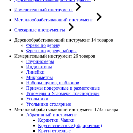
Измерительный инструмент
Металлообрабатывающий инструмент
Слесарные инструменты
Деревообрабатывающий инструмент
14 товаров
Фрезы по дереву
Фрезы по дереву наборы
Измерительный инструмент
26 товаров
Глубиномеры
Индикаторы
Линейки
Микрометры
Наборы щупов, шаблонов
Призмы поверочные и разметочные
Угломеры и Угломеры-траспортиры
Угольники
Угольники столярные
Металлообрабатывающий инструмент
1732 товара
Абразивный инструмент
Корщетки, Чашки
Круги зачистные (обдирочные)
Круги отрезные