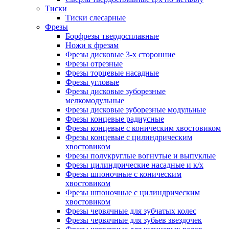
Тиски
Тиски слесарные
Фрезы
Борфрезы твердосплавные
Ножи к фрезам
Фрезы дисковые 3-х сторонние
Фрезы отрезные
Фрезы торцевые насадные
Фрезы угловые
Фрезы дисковые зуборезные
мелкомодульные
Фрезы дисковые зуборезные модульные
Фрезы концевые радиусные
Фрезы концевые с коническим хвостовиком
Фрезы концевые с цилиндрическим
хвостовиком
Фрезы полукруглые вогнутые и выпуклые
Фрезы цилиндрические насадные и к/х
Фрезы шпоночные с коническим
хвостовиком
Фрезы шпоночные с цилиндрическим
хвостовиком
Фрезы червячные для зубчатых колес
Фрезы червячные для зубьев звездочек