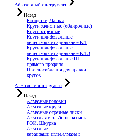
Абразивный инструмент
Назад
Корщетки, Чашки
Круги зачистные (обдирочные)
Круги отрезные
Круги шлифовальные
лепестковые радиальные КЛ
Круги шлифовальные
лепестковые радиальные КЛО
Круги шлифовальные ПП
прямого профиля
Приспособления для правки
кругов
Алмазный инструмент
Назад
Алмазные головки
Алмазные круги
Алмазные отрезные диски
Алмазная и эльборовая паста,
ГОИ, Шкурка
Алмазные
карандаши,иглы,алмазы в