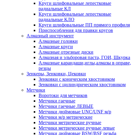
Круги шлифовальные лепестковые
радиальные КЛ
Круги шлифовальные лепестковые
радиальные КЛО
Круги шлифовальные ПП прямого профиля
Приспособления для правки кругов
Алмазный инструмент
Алмазные головки
Алмазные круги
Алмазные отрезные диски
Алмазная и эльборовая паста, ГОИ, Шкурка
Алмазные карандаши,иглы,алмазы в оправе,
резцы
Зенкеры, Зенковки, Цековки
Зенковки с коническим хвостовиком
Зенковки с цилиндрическим хвостовиком
Метчики
Воротоки для метчиков
Метчики гаечные
Метчики гаечные ЛЕВЫЕ
Метчики дюймовые UNC/UNF м/р
Метчики м/р метрические
Метчики метрические ручные
Метчики метрические ручные левые
Метчики дюймовые BSW/BSF резьба