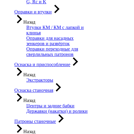
G, Rc и K
Оправки и втулки
Назад
Втулки КМ / КМ с лапкой и
клинья
Оправки для насадных
зенкеров и развёрток
Оправки переходные для
сверлильных патронов
Оснаска и приспособление
Назад
Экстракторы
Оснаска станочная
Назад
Центры и задние бабки
Державки (накатки) и ролики
Патроны станочные
Назад