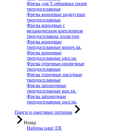
Фрезы для Т-образных пазов
твердосплавные
Фрезы концевые радиусные
твердосплавные
Фрезы концевые с
механическим креплением
твердосплавны хпластин
Фрезы концевые
твердосплавные конич.хв.
Фрезы концевые
твердосплавные цил.хв.
Фрезы отрезные-прорезные
твердосплавные
Фрезы торцевые насадные
твердосплавные
Фрезы шпоночные
твердосплавные кон.хв.
Фрезы шпоночные
твердосплавные цил.хв.
Цанги и цанговые патроны
Назад
Наборы цанг ER