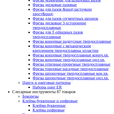
Фрезы червячные для шлицевых валов
Фрезы дисковые пазовые
Фрезы для пазов &quot;ласточкин
хвост&quot;
Фрезы для пазов сегментных шпонок
Фрезы дисковые 3-хсторонние
твердосплавные
Фрезы для Т-образных пазов
твердосплавные
Фрезы концевые радиусные твердосплавные
Фрезы концевые с механическим
креплением твердосплавны хпластин
Фрезы концевые твердосплавные конич.хв.
Фрезы концевые твердосплавные цил.хв.
Фрезы отрезные-прорезные твердосплавные
Фрезы торцевые насадные твердосплавные
Фрезы шпоночные твердосплавные кон.хв.
Фрезы шпоночные твердосплавные цил.хв.
Цанги и цанговые патроны
Наборы цанг ER
Слесарные инструменты
87 товаров
Бокорезы
Клейма буквенные и цифровые
Клейма буквенные
Клейма цифровые