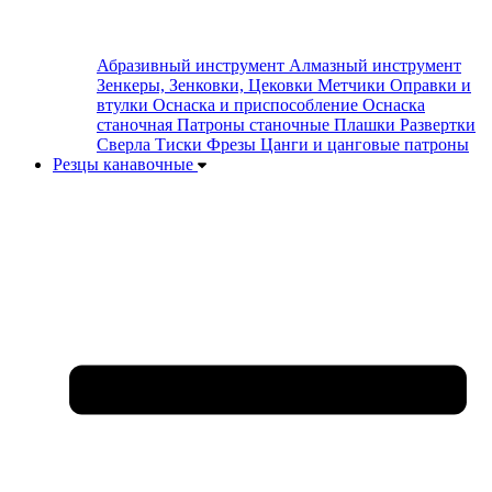
Абразивный инструмент
Алмазный инструмент
Зенкеры, Зенковки, Цековки
Метчики
Оправки и
втулки
Оснаска и приспособление
Оснаска
станочная
Патроны станочные
Плашки
Развертки
Сверла
Тиски
Фрезы
Цанги и цанговые патроны
Резцы канавочные