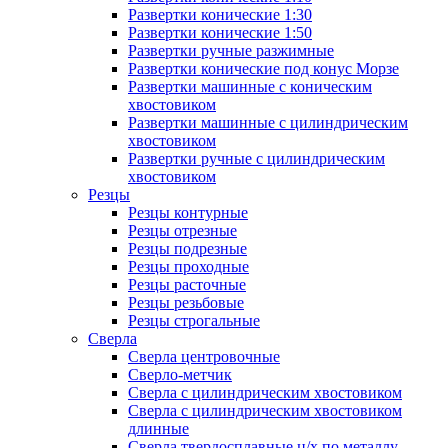
Развертки конические 1:30
Развертки конические 1:50
Развертки ручные разжимные
Развертки конические под конус Морзе
Развертки машинные с коническим
хвостовиком
Развертки машинные с цилиндрическим
хвостовиком
Развертки ручные с цилиндрическим
хвостовиком
Резцы
Резцы контурные
Резцы отрезные
Резцы подрезные
Резцы проходные
Резцы расточные
Резцы резьбовые
Резцы строгальные
Сверла
Сверла центровочные
Сверло-метчик
Сверла с цилиндрическим хвостовиком
Сверла с цилиндрическим хвостовиком
длинные
Сверла твердосплавные ц/х по металлу