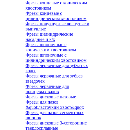
Фрезы концевые с коническим
хвостовиком
Фрезы концевые с
цилиндрическим хвостовиком
Фрезы полукруглые вогнутые и
выпуклые
Фрезы цилиндрические
насадные и к/х
Фрезы шпоночные с
коническим хвостовиком
Фрезы шпоночные с
цилиндрическим хвостовиком
Фрезы червячные для зубчатых
колес
Фрезы червячные для зубьев
звездочек
Фрезы червячные для
шлицевых валов
Фрезы дисковые пазовые
Фрезы для пазов
&quot;ласточкин хвост&quot;
Фрезы для пазов сегментных
шпонок
Фрезы дисковые 3-хсторонние
твердосплавные